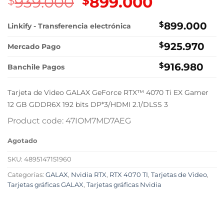
939.000
El
899.000
El
$
$
precio
precio
original
actual
$
899.000
Linkify - Transferencia electrónica
era:
es:
$
925.970
$939.000.
$899.000.
Mercado Pago
$
916.980
Banchile Pagos
Tarjeta de Video GALAX GeForce RTX™ 4070 Ti EX Gamer
12 GB GDDR6X 192 bits DP*3/HDMI 2.1/DLSS 3
Product code: 47IOM7MD7AEG
Agotado
SKU:
4895147151960
Categorías:
GALAX
,
Nvidia RTX
,
RTX 4070 TI
,
Tarjetas de Video
,
Tarjetas gráficas GALAX
,
Tarjetas gráficas Nvidia