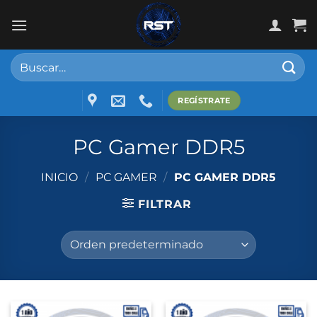
Skip
to
content
Buscar
por:
REGÍSTRATE
PC Gamer DDR5
INICIO
/
PC GAMER
/
PC GAMER DDR5
FILTRAR