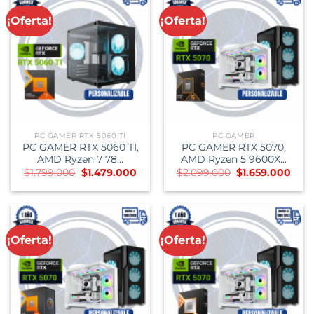
¡Oferta!
¡Oferta!
PC GAMER RTX 5060 TI
PC GAMER
PC GAMER RTX 5060 TI,
PC GAMER RTX 5070,
AMD Ryzen 7 78...
AMD Ryzen 5 9600X...
El
El
El
El
$
1.799.000
$
1.479.000
$
2.099.000
$
1.659.000
precio
precio
precio
prec
original
actual
original
actu
era:
es:
era:
es:
$1.799.000.
$1.479.000.
$2.099.000.
$1.6
¡Oferta!
¡Oferta!