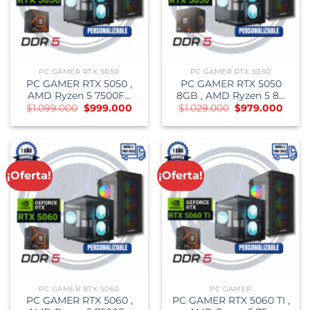
PC GAMER RTX 5050
PC GAMER RTX 5050
PC GAMER RTX 5050 ,
PC GAMER RTX 5050
AMD Ryzen 5 7500F...
8GB , AMD Ryzen 5 8...
El
El
El
El
$
1.099.000
$
999.000
$
1.029.000
$
979.000
precio
precio
precio
preci
original
actual
original
actua
era:
es:
era:
es:
$1.099.000.
$999.000.
$1.029.000.
$979.
¡Oferta!
¡Oferta!
PC GAMER RTX 5060
PC GAMER
PC GAMER RTX 5060 ,
PC GAMER RTX 5060 TI ,