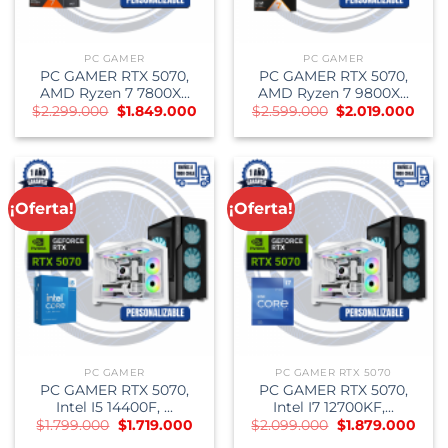
PC GAMER
PC GAMER
PC GAMER RTX 5070,
PC GAMER RTX 5070,
AMD Ryzen 7 7800X...
AMD Ryzen 7 9800X...
El
El
El
El
$
2.299.000
$
1.849.000
$
2.599.000
$
2.019.000
precio
precio
precio
prec
original
actual
original
actu
era:
es:
era:
es:
$2.299.000.
$1.849.000.
$2.599.000.
$2.0
¡Oferta!
¡Oferta!
PC GAMER
PC GAMER RTX 5070
PC GAMER RTX 5070,
PC GAMER RTX 5070,
Intel I5 14400F, ...
Intel I7 12700KF,...
El
El
El
El
$
1.799.000
$
1.719.000
$
2.099.000
$
1.879.000
precio
precio
precio
prec