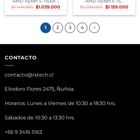
AMD Ryzen 5 7500F...
AMD Ryzen 5 75...
El
El
El
El
$
1.149.000
$
1.039.000
$
1.229.000
$
1.159.000
precio
precio
precio
preci
original
actual
original
actua
era:
es:
era:
es:
$1.149.000.
$1.039.000.
$1.229.000.
$1.15
1
2
3
4
CONTACTO
contacto@rstech.cl
Eliodoro Flores 2475, Ñuñoa.
Horarios: Lunes a Viernes de 10:30 a 18:30 hrs.
Sábados de 10:30 a 13:30 hrs.
+56 9 3416 5163