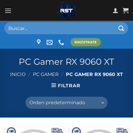
Skip
to
content
Buscar
por:
REGÍSTRATE
PC Gamer RX 9060 XT
INICIO
/
PC GAMER
/
PC GAMER RX 9060 XT
FILTRAR