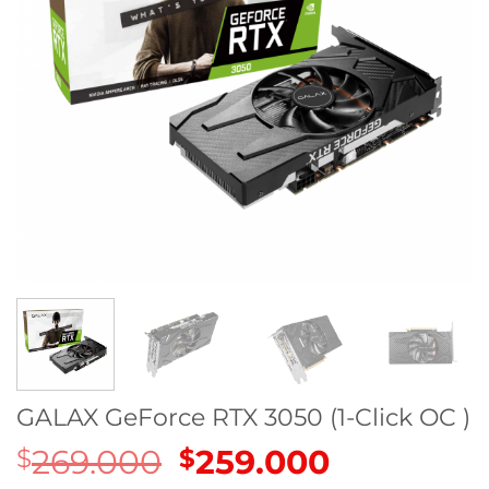
GALAX GeForce RTX 3050 (1-Click OC )
269.000
El
259.000
El
$
$
precio
precio