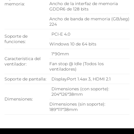
Ancho de la interfaz de memoria
memoria:
GDDR6 de 128 bits
Ancho de banda de memoria (GB/seg)
224
PCI-E 4.0
Soporte de
funciones:
Windows 10 de 64 bits
1*90mm
Característica del
Fan stop @ Idle (Todos los
ventilador:
ventiladores)
Soporte de pantalla:
DisplayPort 1.4ax 3, HDMI 2.1
Dimensiones (con soporte):
204*126*38mm
Dimensiones:
Dimensiones (sin soporte):
189*111*38mm