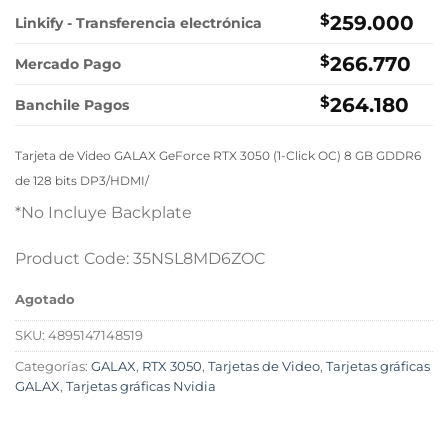
original
actual
$
259.000
Linkify - Transferencia electrónica
era:
es:
$
266.770
$269.000.
$259.000.
Mercado Pago
$
264.180
Banchile Pagos
Tarjeta de Video
GALAX GeForce RTX 3050 (1-Click OC) 8 GB GDDR6
de 128 bits DP3/HDMI/
*No Incluye Backplate
Product Code: 35NSL8MD6ZOC
Agotado
SKU:
4895147148519
Categorías:
GALAX
,
RTX 3050
,
Tarjetas de Video
,
Tarjetas gráficas
GALAX
,
Tarjetas gráficas Nvidia