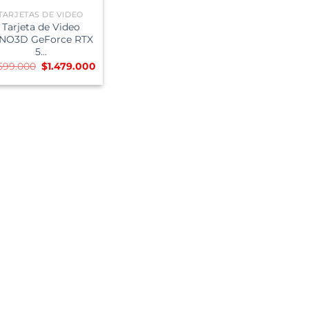
TARJETAS DE VIDEO
Tarjeta de Video
NO3D GeForce RTX
5...
El
El
.599.000
$
1.479.000
precio
precio
original
actual
era:
es:
$1.599.000.
$1.479.000.