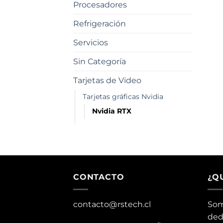
Procesadores
Refrigeración
Servicios
Sin Categoría
Tarjetas de Video
Tarjetas gráficas Nvidia
Nvidia RTX
CONTACTO
¿Q
contacto@rstech.cl
Som
ded