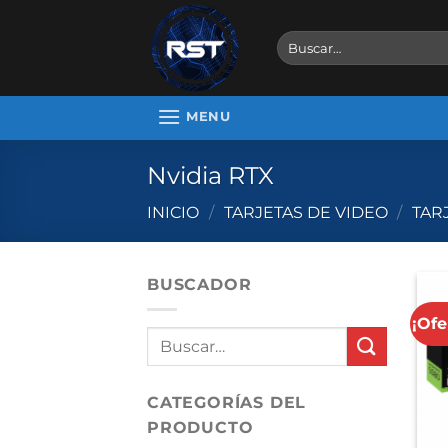
Skip
to
Buscar
por:
content
MENU
Nvidia RTX
INICIO
/
TARJETAS DE VIDEO
/
TAR
BUSCADOR
¡Ofe
CATEGORÍAS DEL
PRODUCTO