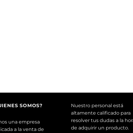
UIENES SOMOS?
Nuestro personal está
altamente calificado para
resolver tus dudas a la hor
os una empresa
de adquirir un producto.
icada a la venta de