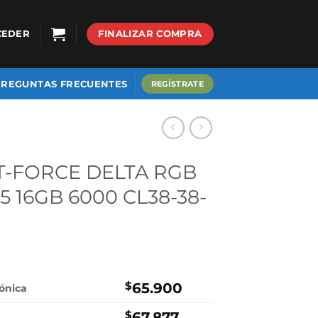
CEDER
FINALIZAR COMPRA
PREGUNTAS FRECUENTES
REGÍSTRATE
T-FORCE DELTA RGB
5 16GB 6000 CL38-38-
$
65.900
rónica
$
67.877