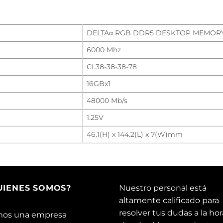
L
DELTAα RGB DDR5 DESKTOP MEMOR
6000 Mhz
CL38-38-38-78
16GBx1
48000 Mb/s
1.25V
46.1(H) x 144.2(L) x 7(W)mm
UIENES SOMOS?
Nuestro personal está
altamente calificado para
resolver tus dudas a la hor
os una empresa