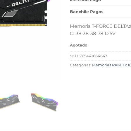
Banchile Pagos
Memoria T-FORCE DELTAα
CL38-38-38-78 1.25V
Agotado
SKU:
765441664647
Categorías:
Memorias RAM
,
1 x 