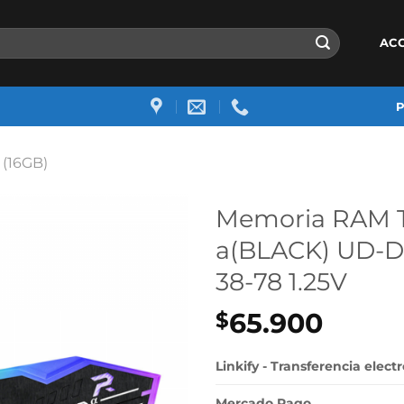
AC
 (16GB)
Memoria RAM 
a(BLACK) UD-D
38-78 1.25V
65.900
$
Linkify - Transferencia elect
Mercado Pago