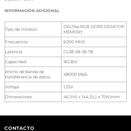
INFORMACIÓN ADICIONAL
DELTAα RGB DDR5 DESKTOP
Tipo de módulo
MEMORY
Frecuencia
6000 MHZ
Latencia
CL38-38-38-78
Capacidad
16GBx1
Ancho de banda de
48000 Mb/s
transferencia de datos
Voltaje
1.25V
Dimensiones
46.1(H) x 144.2(L) x 7(W)mm
CONTACTO