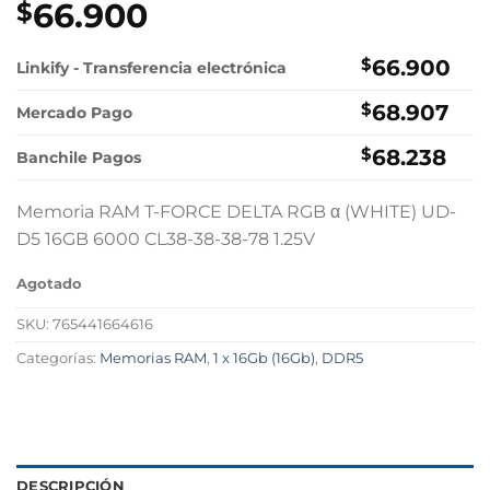
66.900
$
$
66.900
Linkify - Transferencia electrónica
$
68.907
Mercado Pago
$
68.238
Banchile Pagos
Memoria RAM T-FORCE DELTA RGB α (WHITE) UD-
D5 16GB 6000 CL38-38-38-78 1.25V
Agotado
SKU:
765441664616
Categorías:
Memorias RAM
,
1 x 16Gb (16Gb)
,
DDR5
DESCRIPCIÓN