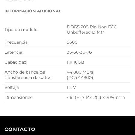
INFORMACIÓN ADICIONAL
DDR5 288 Pin Non-ECC
Tipo de módulo
Unbuffered DIMM
Frecuencia
5600
Latencia
36-36-36-76
Capacidad
1 X 16GB
Ancho de banda de
44,800 MB/s
transferencia de datos
(PC5 44800)
Voltaje
1.2 V
Dimensiones
46.1(H) x 144.2(L) x 7(W)mm
CONTACTO