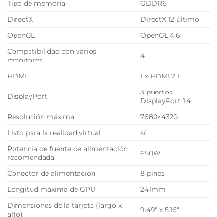
Tipo de memoria
GDDR6
DirectX
DirectX 12 último
OpenGL
OpenGL 4.6
Compatibilidad con varios
4
monitores
HDMI
1 x HDMI 2.1
3 puertos
DisplayPort
DisplayPort 1.4
Resolución máxima
7680×4320
Listo para la realidad virtual
sí
Potencia de fuente de alimentación
650W
recomendada
Conector de alimentación
8 pines
Longitud máxima de GPU
241mm
Dimensiones de la tarjeta (largo x
9.49″ x 5.16″
alto)