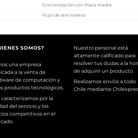
Sincronización con Placa madre
Flujo de aire inverso
UIENES SOMOS?
Nuestro personal está
altamente calificado para
resolver tus dudas a la hor
os una empresa
de adquirir un producto.
icada a la venta de
dware de computación y
Realizamos envíos a todo
os productos tecnológicos.
Chile mediante Chilexpres
 caracterizamos por la
dad del servicio y los
cios competitivos en el
cado.