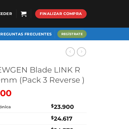
CEDER
FINALIZAR COMPRA
PREGUNTAS FRECUENTES
REGÍSTRATE
NEWGEN Blade LINK R
mm (Pack 3 Reverse )
900
El
precio
al
actual
$
23.900
rónica
es:
$
24.617
0.
$23.900.