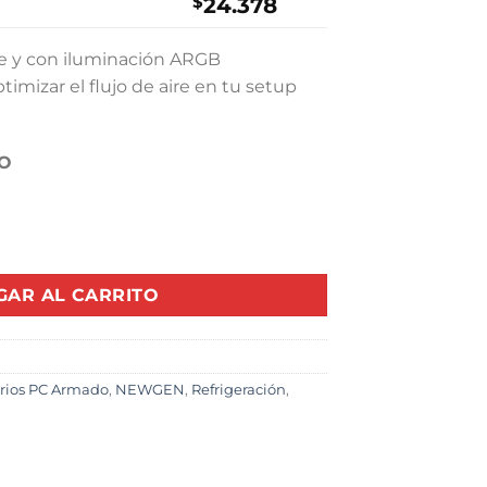
$
24.378
nte y con iluminación ARGB
ptimizar el flujo de aire en tu setup
O
LINK R Black ARGB 120mm (Pack 3 Reverse ) cantidad
GAR AL CARRITO
rios PC Armado
,
NEWGEN
,
Refrigeración
,