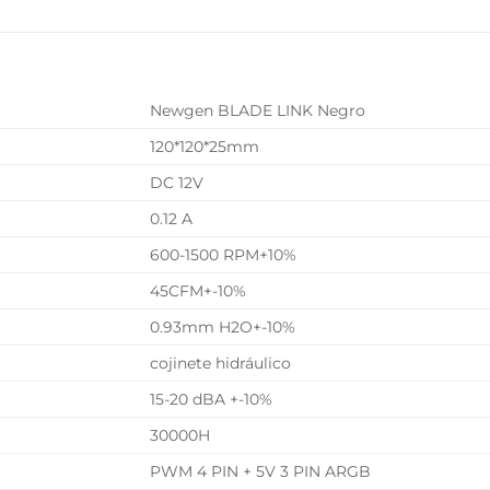
L
Newgen BLADE LINK Negro
120*120*25mm
DC 12V
0.12 A
600-1500 RPM+10%
45CFM+-10%
0.93mm H2O+-10%
cojinete hidráulico
15-20 dBA +-10%
30000H
PWM 4 PIN + 5V 3 PIN ARGB