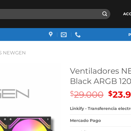
AC
S NEWGEN
Ventiladores 
Black ARGB 120
29.000
El
23.
$
$
precio
origin
Linkify - Transferencia elect
era:
$29.00
Mercado Pago