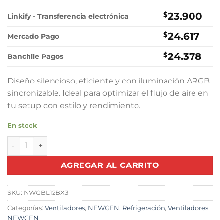
precio
precio
original
actual
$
23.900
Linkify - Transferencia electrónica
era:
es:
$
24.617
$29.000.
$23.900.
Mercado Pago
$
24.378
Banchile Pagos
Diseño silencioso, eficiente y con iluminación ARGB
sincronizable. Ideal para optimizar el flujo de aire en
tu setup con estilo y rendimiento.
En stock
Ventiladores NEWGEN Blade LINK Black ARGB 120mm (Pack
AGREGAR AL CARRITO
SKU:
NWGBL12BX3
Categorías:
Ventiladores
,
NEWGEN
,
Refrigeración
,
Ventiladores
NEWGEN