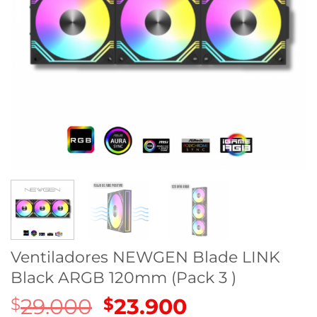
Ventiladores NEWGEN Blade LINK
Black ARGB 120mm (Pack 3 )
29.000
El
23.900
El
$
$