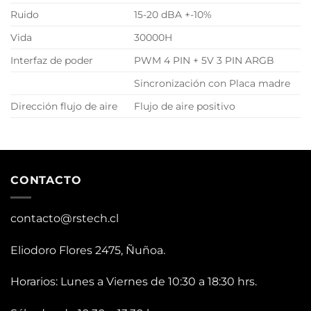
Ruido
15-20 dBA +-10%
Vida
30000H
Interfaz de poder
PWM 4 PIN + 5V 3 PIN ARGB
Sincronización con Placa madre
Dirección flujo de aire
Flujo de aire positivo
CONTACTO
contacto@rstech.cl
Eliodoro Flores 2475, Ñuñoa.
Horarios: Lunes a Viernes de 10:30 a 18:30 hrs.