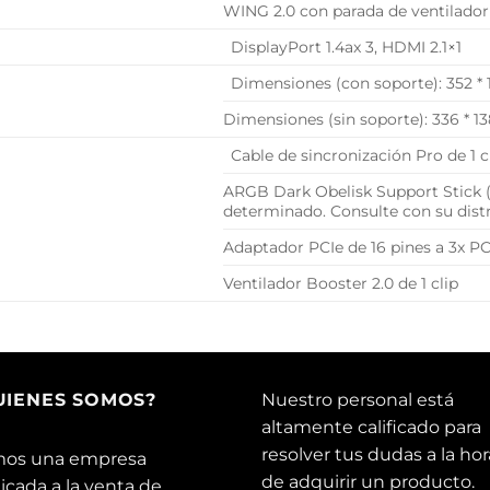
WING 2.0 con parada de ventilador 
DisplayPort 1.4ax 3, HDMI 2.1×1
Dimensiones (con soporte): 352 *
Dimensiones (sin soporte): 336 * 
Cable de sincronización Pro de 1 cl
ARGB Dark Obelisk Support Stick (
determinado. Consulte con su distri
Adaptador PCIe de 16 pines a 3x PC
Ventilador Booster 2.0 de 1 clip
UIENES SOMOS?
Nuestro personal está
altamente calificado para
resolver tus dudas a la hor
os una empresa
de adquirir un producto.
icada a la venta de