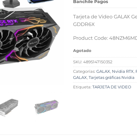
Banchile Pagos
Tarjeta de Video GALAX G
GDDR6X
Product Code: 48NZM6M
Agotado
SKU:
4895147150352
Categorías:
GALAX
,
Nvidia RTX
,
GALAX
,
Tarjetas gráficas Nvidia
Etiqueta:
TARJETA DE VIDEO