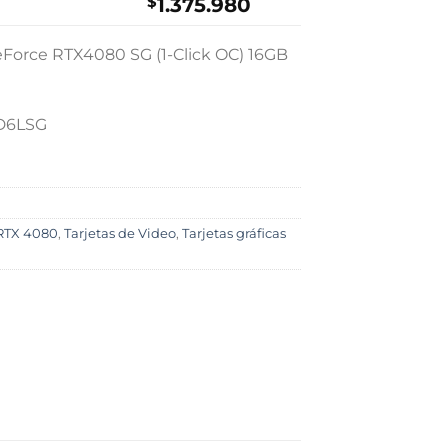
$
1.375.980
eForce RTX4080 SG (1-Click OC) 16GB
D6LSG
RTX 4080
,
Tarjetas de Video
,
Tarjetas gráficas