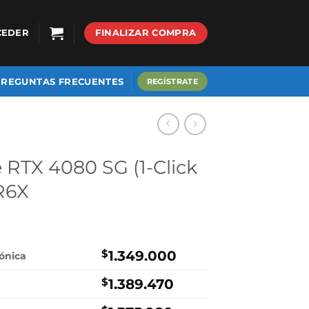
CEDER
FINALIZAR COMPRA
PREGUNTAS FRECUENTES
REGÍSTRATE
RTX 4080 SG (1-Click
R6X
$
1.349.000
rónica
$
1.389.470