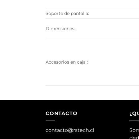
Soporte de pantalla:
Dimensiones:
Accesorios en caja :
CONTACTO
¿Q
contacto@rstech.cl
Som
ded