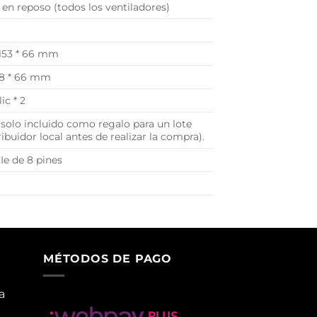
en reposo (todos los ventiladores)
 153 * 66 mm
138 * 66 mm
ic * 2
solo incluido como regalo para un lote
buidor local antes de realizar la compra).
Ie de 8 pines
MÉTODOS DE PAGO
a