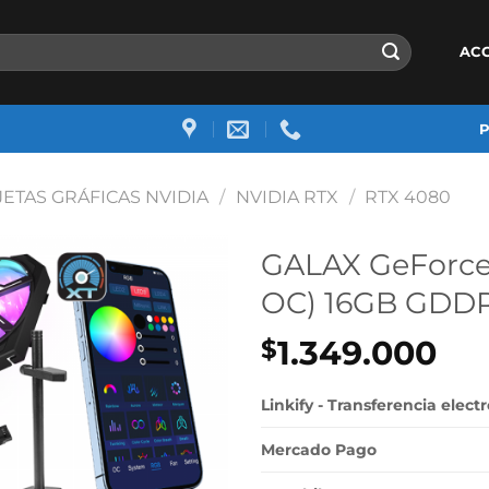
AC
JETAS GRÁFICAS NVIDIA
/
NVIDIA RTX
/
RTX 4080
GALAX GeForce 
OC) 16GB GDD
1.349.000
$
Linkify - Transferencia elect
Mercado Pago