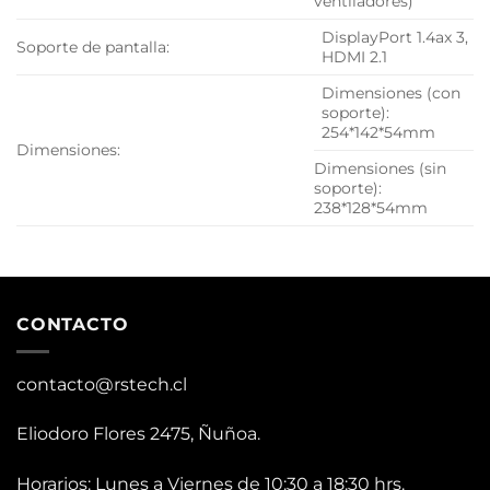
ventiladores)
DisplayPort 1.4ax 3,
Soporte de pantalla:
HDMI 2.1
Dimensiones (con
soporte):
254*142*54mm
Dimensiones:
Dimensiones (sin
soporte):
238*128*54mm
CONTACTO
contacto@rstech.cl
Eliodoro Flores 2475, Ñuñoa.
Horarios: Lunes a Viernes de 10:30 a 18:30 hrs.