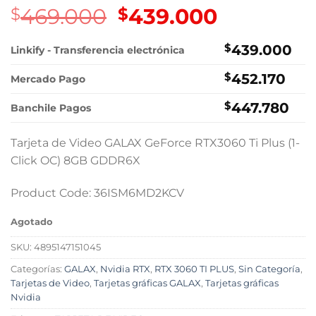
469.000
El
439.000
El
$
$
precio
precio
original
actual
$
439.000
Linkify - Transferencia electrónica
era:
es:
$
452.170
$469.000.
$439.000.
Mercado Pago
$
447.780
Banchile Pagos
Tarjeta de Video GALAX GeForce RTX3060 Ti Plus (1-
Click OC) 8GB GDDR6X
Product Code: 36ISM6MD2KCV
Agotado
SKU:
4895147151045
Categorías:
GALAX
,
Nvidia RTX
,
RTX 3060 TI PLUS
,
Sin Categoría
,
Tarjetas de Video
,
Tarjetas gráficas GALAX
,
Tarjetas gráficas
Nvidia