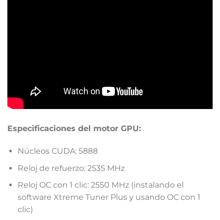
Especificaciones del motor GPU:
Núcleos CUDA: 5888
Reloj de refuerzo: 2535
MHz
Reloj OC con 1 clic: 2550 MHz (instalando el
software Xtreme Tuner Plus y usando OC con 1
clic)