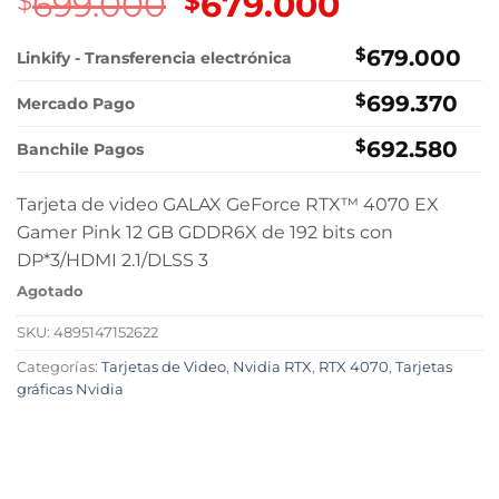
699.000
El
679.000
El
$
$
precio
precio
original
actual
$
679.000
Linkify - Transferencia electrónica
era:
es:
$
699.370
$699.000.
$679.000.
Mercado Pago
$
692.580
Banchile Pagos
Tarjeta de video GALAX GeForce RTX™ 4070 EX
Gamer Pink 12 GB GDDR6X de 192 bits con
DP*3/HDMI 2.1/DLSS 3
Agotado
SKU:
4895147152622
Categorías:
Tarjetas de Video
,
Nvidia RTX
,
RTX 4070
,
Tarjetas
gráficas Nvidia