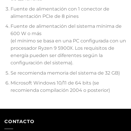
Fuente de alimentación con 1 conector de
alimentación PCIe de 8 pines
Fuente de alimentación del sistema mínima de
600 W o más
(el mínimo se basa en una PC configurada con un
procesador Ryzen 9 5900X. Los requisitos de
energía pueden ser diferentes según la
configuración del sistema).
Se recomienda memoria del sistema de 32 GB)
Microsoft Windows 10/11 de 64 bits (se
recomienda compilación 2004 o posterior)
CONTACTO