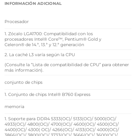
INFORMACIÓN ADICIONAL
Procesador
1. Zócalo LGA1700: Compatibilidad con los
procesadores Intel® Core™, Pentium® Gold y
Celeron® de 14.ª, 13.ª y 12.ª generación
2. La caché L3 varía según la CPU
(Consulte la “Lista de compatibilidad de CPU” para obtener
más información).
conjunto de chips
1. Conjunto de chips Intel® B760 Express
memoria
1. Soporte para DDR4 5333(OC)/ 5133(OC)/ 5000(OC)/
4933(OC)/ 4800(OC)/ 4700(OC)/ 4600(OC)/ 4500(OC)/
4400(OC)/ 4300( OC)/ 4266(OC)/ 4133(OC)/ 4000(OC)/
3866(OC)/ 3800(OC)/ 3733(OC)/ 3666(OC)/ 3600(OC)/