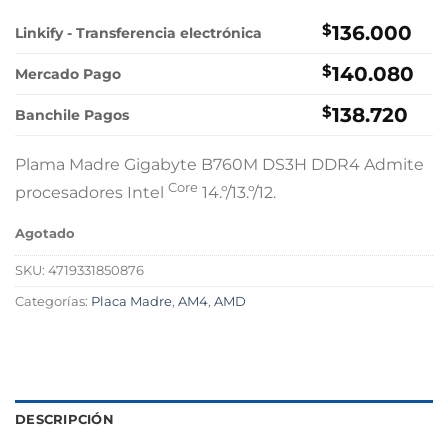
$
136.000
Linkify - Transferencia electrónica
$
140.080
Mercado Pago
$
138.720
Banchile Pagos
Plama Madre Gigabyte B760M DS3H DDR4 Admite
Core
procesadores Intel
14.º/13.º/12.
Agotado
SKU:
4719331850876
Categorías:
Placa Madre
,
AM4
,
AMD
DESCRIPCIÓN