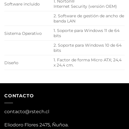
1. Norton®
Software incluido
Internet Security (versión OEM)
2. Software de gestión de ancho de
banda LAN
1. Soporte para Windows 11 de 64
Sistema Operativo
bits
2. Soporte para Windows 10 de 64
bits
1. Factor de forma Micro ATX; 24,4
Diseño
x 24,4 cm.
CONTACTO
contacto@rstech.cl
Eliodoro Flores 2475, Ñuñoa.