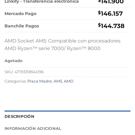
$
141.900
Linkify - Transferencia electrónica
$
146.157
Mercado Pago
$
144.738
Banchile Pagos
AMD Socket AM5: Compatible con procesadores
AMD Ryzen™ serie 7000/ Ryzen™ 8000
Agotado
SKU:
4719331854096
Categorías:
Placa Madre
,
AM5
,
AMD
DESCRIPCIÓN
INFORMACIÓN ADICIONAL