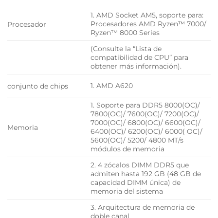
1. AMD Socket AM5, soporte para:
Procesadores AMD Ryzen™ 7000/
Procesador
Ryzen™ 8000 Series
(Consulte la “Lista de
compatibilidad de CPU” para
obtener más información).
1. AMD A620
conjunto de chips
1. Soporte para DDR5 8000(OC)/
7800(OC)/ 7600(OC)/ 7200(OC)/
7000(OC)/ 6800(OC)/ 6600(OC)/
Memoria
6400(OC)/ 6200(OC)/ 6000( OC)/
5600(OC)/ 5200/ 4800 MT/s
módulos de memoria
2. 4 zócalos DIMM DDR5 que
admiten hasta 192 GB (48 GB de
capacidad DIMM única) de
memoria del sistema
3. Arquitectura de memoria de
doble canal