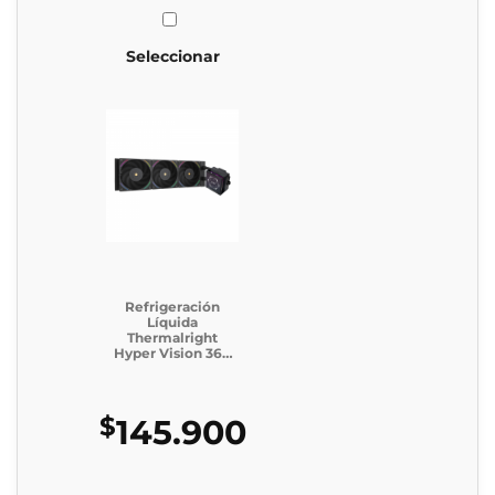
Seleccionar
Refrigeración
Líquida
Thermalright
Hyper Vision 360
Argb Black (Caja
Genérica)
$
145.900