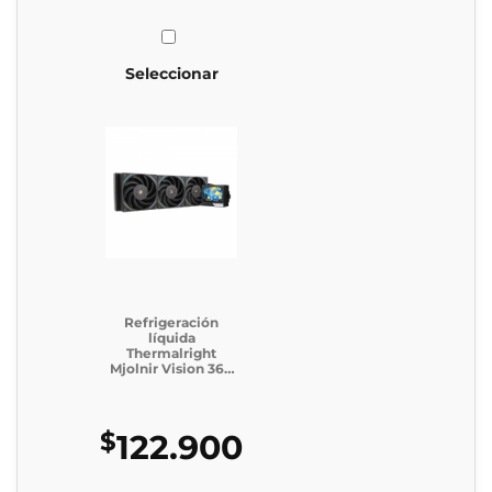
Seleccionar
Refrigeración
líquida
Thermalright
Mjolnir Vision 360
BLACK ARGB (Caja
Genérica)
$
122.900