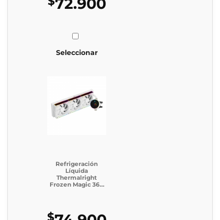
$
72.900
Seleccionar
Refrigeración
Líquida
Thermalright
Frozen Magic 360
Digital ARGB
WHITE V2
$
74.900