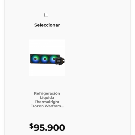
Seleccionar
Refrigeración
Líquida
Thermalright
Frozen Warframe
360 Black (Caja
Genérica)
$
95.900