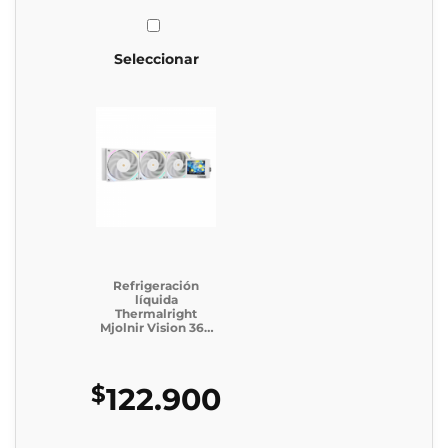
Seleccionar
Refrigeración
líquida
Thermalright
Mjolnir Vision 360
WHITE ARGB (Caja
Genérica)
$
122.900