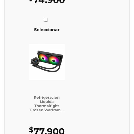
Seleccionar
Refrigeración
Líquida
Thermalright
Frozen Warframe
240 SE ARGB
BLACK
$
77.900