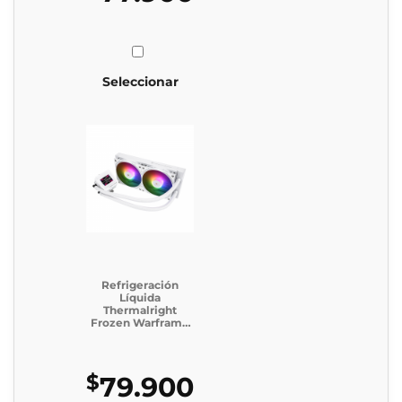
Seleccionar
Refrigeración
Líquida
Thermalright
Frozen Warframe
240 SE ARGB
WHITE
$
79.900