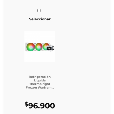
Seleccionar
Refrigeración
Líquida
Thermalright
Frozen Warframe
360 White (Caja
Genérica)
$
96.900