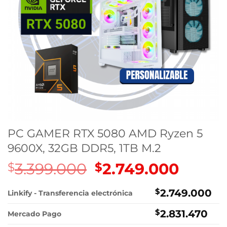
PC GAMER RTX 5080 AMD Ryzen 5
9600X, 32GB DDR5, 1TB M.2
3.399.000
El
2.749.000
El
$
$
precio
precio
original
actual
$
2.749.000
Linkify - Transferencia electrónica
era:
es:
$
2.831.470
$3.399.000.
$2.749.
Mercado Pago