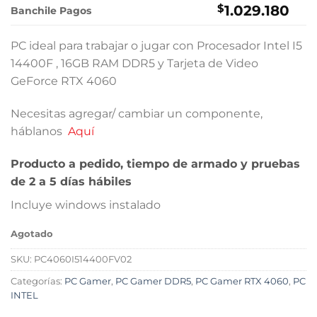
$
1.029.180
Banchile Pagos
PC ideal para trabajar o jugar con Procesador Intel I5
14400F , 16GB RAM DDR5 y Tarjeta de Video
GeForce RTX 4060
Necesitas agregar/ cambiar un componente,
háblanos
Aquí
Producto a pedido, tiempo de armado y pruebas
de 2 a 5 días hábiles
Incluye windows instalado
Agotado
SKU:
PC4060I514400FV02
Categorías:
PC Gamer
,
PC Gamer DDR5
,
PC Gamer RTX 4060
,
PC
INTEL