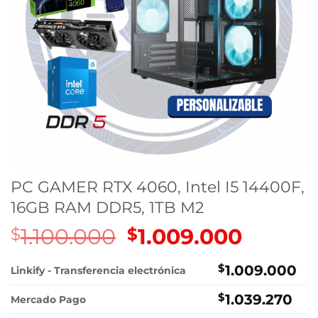
PC GAMER RTX 4060, Intel I5 14400F,
16GB RAM DDR5, 1TB M2
1.100.000
El
1.009.000
El
$
$
precio
precio
original
actual
$
1.009.000
Linkify - Transferencia electrónica
era:
es:
$
1.039.270
$1.100.000.
$1.009.0
Mercado Pago