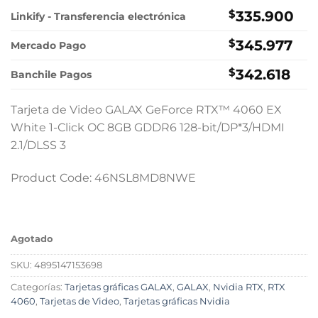
original
actual
$
335.900
Linkify - Transferencia electrónica
era:
es:
$
345.977
$359.000.
$335.900.
Mercado Pago
$
342.618
Banchile Pagos
Tarjeta de Video GALAX GeForce RTX™ 4060 EX
White 1-Click OC 8GB GDDR6 128-bit/DP*3/HDMI
2.1/DLSS 3
Product Code: 46NSL8MD8NWE
Agotado
SKU:
4895147153698
Categorías:
Tarjetas gráficas GALAX
,
GALAX
,
Nvidia RTX
,
RTX
4060
,
Tarjetas de Video
,
Tarjetas gráficas Nvidia