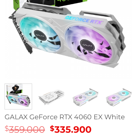
GALAX GeForce RTX 4060 EX White
359.000
El
335.900
El
$
$
precio
precio