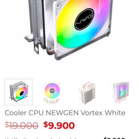
Cooler CPU NEWGEN Vortex White
19.000
El
9.900
El
$
$
precio
precio