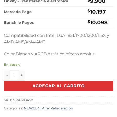
original
actual
$
9.900
Linkify - Transferencia electrónica
era:
es:
$
10.197
$19.000.
$9.900.
Mercado Pago
$
10.098
Banchile Pagos
Compatibilidad con Intel LGA 1851/1700/1200/115X y
AMD AM5/AM4/AM3
Color Blanco y ARGB estático efecto arcoiris
En stock
Cooler CPU NEWGEN Vortex White cantidad
AGREGAR AL CARRITO
SKU:
NWGVORW
Categorías:
NEWGEN
,
Aire
,
Refrigeración