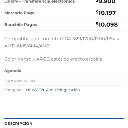
original
actual
$
9.900
Linkify - Transferencia electrónica
era:
es:
$
10.197
$19.000.
$9.900.
Mercado Pago
$
10.098
Banchile Pagos
Compatibilidad con Intel LGA 1851/1700/1200/115X y
AMD AM5/AM4/AM3
Color Negro y ARGB estático efecto arcoiris
Agotado
SKU:
NWGVORB
Categorías:
NEWGEN
,
Aire
,
Refrigeración
DESCRIPCIÓN