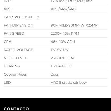
INTEL
LGA 1851/ 1700/1200/115X
AMD
AM5/AM4/AM3
FAN SPECIFICATION
FAN DIMENSION
90MM(L)X90MM(W)X25MM
FAN SPEED
2200+- 10% RPM
CFM
48+- 10% CFM
RATED VOLTAGE
DC 5V-12V
NOISE LEVEL
23+- 10% DBA
BEARING
HYDRAULIC
Copper Pipes
2pcs
LED
ARGB static rainbow
CONTACTO