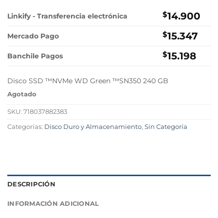
precio
precio
original
actual
$
14.900
Linkify - Transferencia electrónica
era:
es:
$
15.347
$26.900.
$14.900.
Mercado Pago
$
15.198
Banchile Pagos
Disco SSD ™NVMe WD Green ™SN350 240 GB
Agotado
SKU:
718037882383
Categorías:
Disco Duro y Almacenamiento
,
Sin Categoría
DESCRIPCIÓN
INFORMACIÓN ADICIONAL