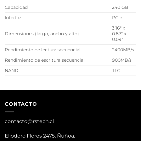
Capacidad
240 GB
Interfaz
PCIe
3.16″ x
Dimensiones (largo, ancho y alto)
0.87″ x
0.09″
Rendimiento de lectura secuencial
2400MB/s
Rendimiento de escritura secuencial
900MB/s
NAND
TLC
CONTACTO
contacto@rstech.cl
Eliodoro Flores 2475, Ñuñoa.