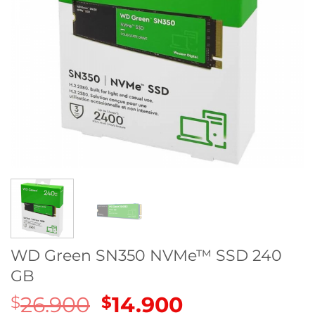
WD Green SN350 NVMe™ SSD 240
GB
26.900
El
14.900
El
$
$