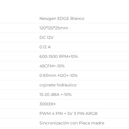
L
Newgen EDGE Blanco
120*120*25mm
DC 12V
0.12 A
600-1500 RPM+10%
45CFM+-10%
0.93mm H2O+-10%
cojinete hidráulico
15-20 dBA +-10%
30000H
PWM 4 PIN + 5V 3 PIN ARGB
Sincronización con Placa madre