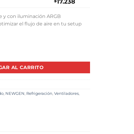
$
17.238
nte y con iluminación ARGB
ptimizar el flujo de aire en tu setup
White ARGB 120mm (Pack 3) cantidad
GAR AL CARRITO
do
,
NEWGEN
,
Refrigeración
,
Ventiladores
,