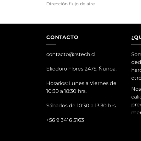
Dirección flujo de aire
CONTACTO
¿Q
contacto@rstech.cl
Som
ded
Eliodoro Flores 2475, Ñuñoa.
har
otr
Horarios: Lunes a Viernes de
Nos
10:30 a 18:30 hrs.
cali
pre
Sábados de 10:30 a 13:30 hrs.
mer
+56 9 3416 5163