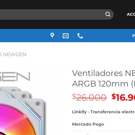
AC
S NEWGEN
Ventiladores 
ARGB 120mm (P
26.000
El
16.
$
$
precio
origin
Linkify - Transferencia elect
era:
$26.00
Mercado Pago