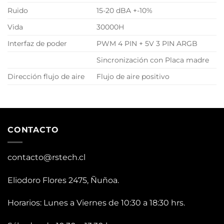
Ruido
15-20 dBA +-10%
Vida
30000H
Interfaz de poder
PWM 4 PIN + 5V 3 PIN ARGB
Sincronización con Placa madre
Dirección flujo de aire
Flujo de aire positivo
CONTACTO
contacto@rstech.cl
Eliodoro Flores 2475, Ñuñoa.
Horarios: Lunes a Viernes de 10:30 a 18:30 hrs.