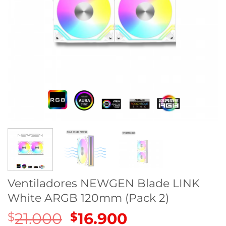
Ventiladores NEWGEN Blade LINK
White ARGB 120mm (Pack 2)
21.000
El
16.900
El
$
$