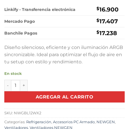
precio
precio
original
actual
$
16.900
Linkify - Transferencia electrónica
era:
es:
$
17.407
$21.000.
$16.900.
Mercado Pago
$
17.238
Banchile Pagos
Diseño silencioso, eficiente y con iluminación ARGB
sincronizable. Ideal para optimizar el flujo de aire en
tu setup con estilo y rendimiento.
En stock
Ventiladores NEWGEN Blade LINK White ARGB 120mm (Pac
AGREGAR AL CARRITO
SKU:
NWGBL12WX2
Categorías:
Refrigeración
,
Accesorios PC Armado
,
NEWGEN
,
Ventiladores
,
Ventiladores NEWGEN