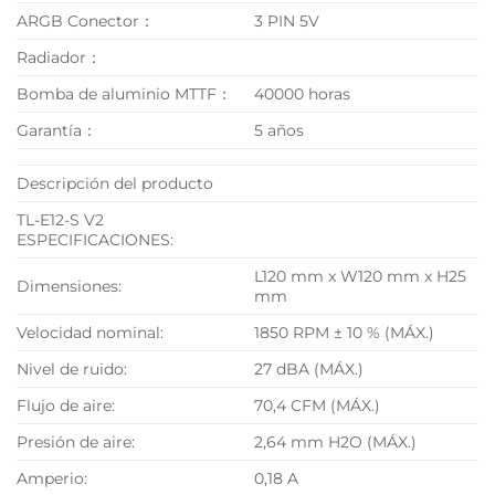
ARGB Conector：
3 PIN 5V
Radiador：
Bomba de aluminio MTTF：
40000 horas
Garantía：
5 años
Descripción del producto
TL-E12-S V2
ESPECIFICACIONES:
L120 mm x W120 mm x H25
Dimensiones:
mm
Velocidad nominal:
1850 RPM ± 10 % (MÁX.)
Nivel de ruido:
27 dBA (MÁX.)
Flujo de aire:
70,4 CFM (MÁX.)
Presión de aire:
2,64 mm H2O (MÁX.)
Amperio:
0,18 A