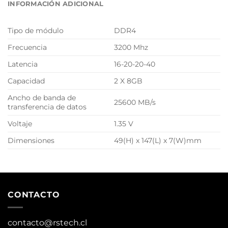
INFORMACIÓN ADICIONAL
Tipo de módulo
DDR4
Frecuencia
3200 Mhz
Latencia
16-20-20-40
Capacidad
2 X 8GB
Ancho de banda de
25600 MB/s
transferencia de datos
Voltaje
1.35 V
Dimensiones
49(H) x 147(L) x 7(W)mm
CONTACTO
contacto@rstech.cl