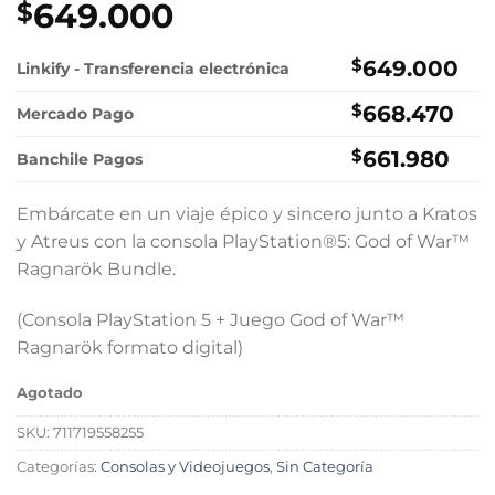
649.000
$
$
649.000
Linkify - Transferencia electrónica
$
668.470
Mercado Pago
$
661.980
Banchile Pagos
Embárcate en un viaje épico y sincero junto a Kratos
y Atreus con la consola PlayStation®5: God of War™
Ragnarök Bundle.
(Consola PlayStation 5 + Juego God of War™
Ragnarök formato digital)
Agotado
SKU:
711719558255
Categorías:
Consolas y Videojuegos
,
Sin Categoría