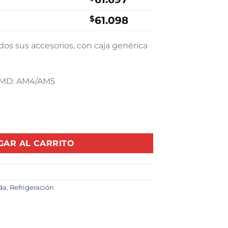
0.
$59.900.
$
61.098
os sus accesorios, con caja genérica
MD: AM4/AM5
ozen Magic 360 White V2 (AMD Caja genérica) cantidad
GAR AL CARRITO
da
,
Refrigeración