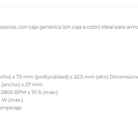
L
orios, con caja genérica (sin caja a color) ideal para ar
ho) x 72 mm (profundidad) x 52,5 mm (alto) Dimension
m (ancho) x 27 mm
: 2800 RPM ± 10 % (máx.)
 W (máx.)
 Amperaje