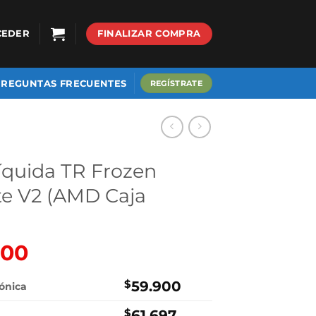
CEDER
FINALIZAR COMPRA
PREGUNTAS FRECUENTES
REGÍSTRATE
íquida TR Frozen
e V2 (AMD Caja
900
El
precio
al
actual
$
59.900
rónica
es:
$
61.697