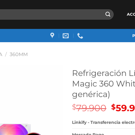
AC
A
/
360MM
Refrigeración L
Magic 360 Whit
genérica)
79.900
El
59.
$
$
precio
origin
Linkify - Transferencia elect
era:
Mercado Pago