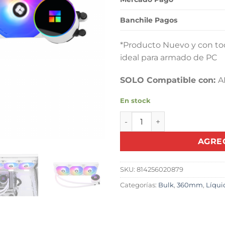
$79.90
Banchile Pagos
*Producto Nuevo y con tod
ideal para armado de PC
SOLO Compatible con:
A
En stock
Refrigeración Líquida TR Fr
AGRE
SKU:
814256020879
Categorías:
Bulk
,
360mm
,
Líqui