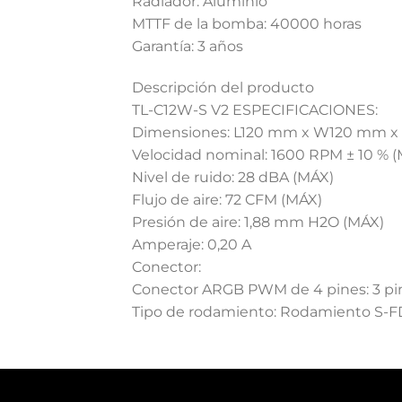
Radiador: Aluminio
MTTF de la bomba: 40000 horas
Garantía: 3 años
Descripción del producto
TL-C12W-S V2 ESPECIFICACIONES:
Dimensiones: L120 mm x W120 mm 
Velocidad nominal: 1600 RPM ± 10 % 
Nivel de ruido: 28 dBA (MÁX)
Flujo de aire: 72 CFM (MÁX)
Presión de aire: 1,88 mm H2O (MÁX)
Amperaje: 0,20 A
Conector:
Conector ARGB PWM de 4 pines: 3 pi
Tipo de rodamiento: Rodamiento S-