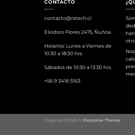
CONTACTO
¿Q
contacto@rstech.cl
Som
ded
Eliodoro Flores 2475, Ñuñoa.
har
otr
Horarios: Lunes a Viernes de
Nos
10:30 a 18:30 hrs.
cali
pre
Sábados de 10:30 a 13:30 hrs.
mer
+56 9 3416 5163
Copyright 2026 ©
Flatsome Theme