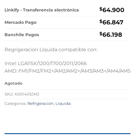
precio
precio
original
actual
$
64.900
Linkify - Transferencia electrónica
era:
es:
$
66.847
$69.900.
$64.900.
Mercado Pago
$
66.198
Banchile Pagos
Regrigeración Líquida compatible con:
Intel: LGA115X/1200/1700/2011/2066
AMD: FM1/FM2/FM2+/AM2/AM2+/AM3/AM3+/AM4/AM5
Agotado
SKU:
X001405JMJ
Categorías:
Refrigeración
,
Líquida