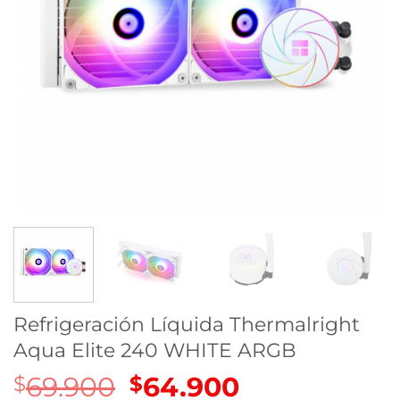
Refrigeración Líquida Thermalright
Aqua Elite 240 WHITE ARGB
69.900
El
64.900
El
$
$