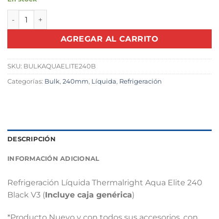
Refrigeración Líquida Thermalright Aqua Elite 240 Black A
AGREGAR AL CARRITO
SKU:
BULKAQUAELITE240B
Categorías:
Bulk
,
240mm
,
Líquida
,
Refrigeración
DESCRIPCIÓN
INFORMACIÓN ADICIONAL
Refrigeración Líquida Thermalright Aqua Elite 240
Black V3 (
Incluye caja genérica
)
*Producto Nuevo y con todos sus accesorios, con