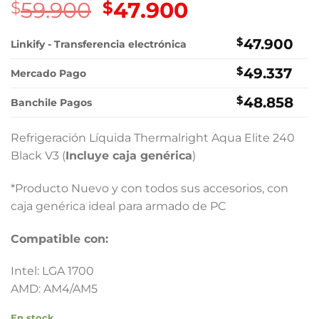
59.900
El
47.900
El
$
$
precio
precio
original
actual
$
47.900
Linkify - Transferencia electrónica
era:
es:
$
49.337
$59.900.
$47.900.
Mercado Pago
$
48.858
Banchile Pagos
Refrigeración Líquida Thermalright Aqua Elite 240
Black V3 (
Incluye caja genérica
)
*Producto Nuevo y con todos sus accesorios, con
caja genérica ideal para armado de PC
Compatible con:
Intel: LGA 1700
AMD: AM4/AM5
En stock