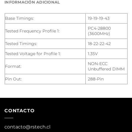
INFORMACIÓN ADICIONAL
Base Timings:
19-19-19-43
PC4-28800
Tested Frequency Profile 1:
(3600MHz)
Tested Timings:
18-22-22-42
Tested Voltage for Profile 1:
1.35V
NON-ECC
Format:
Unbuffered DIMM
Pin Out:
288-Pin
CONTACTO
contacto@rstech.cl