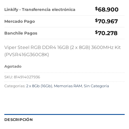
$
68.900
Linkify - Transferencia electrónica
$
70.967
Mercado Pago
$
70.278
Banchile Pagos
Viper Steel RGB DDR4 16GB (2 x 8GB) 3600MHz Kit
(PVSR416G360C8K)
Agotado
SKU:
814914027936
Categorías:
2 x 8Gb (16Gb)
,
Memorias RAM
,
Sin Categoría
DESCRIPCIÓN