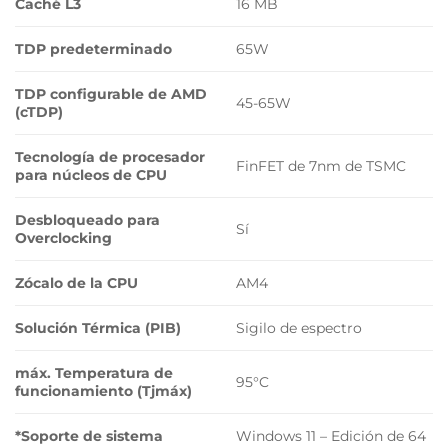
Caché L3
16 MB
TDP predeterminado
65W
TDP configurable de AMD
45-65W
(cTDP)
Tecnología de procesador
FinFET de 7nm de TSMC
para núcleos de CPU
Desbloqueado para
Sí
Overclocking
Zócalo de la CPU
AM4
Solución Térmica (PIB)
Sigilo de espectro
máx. Temperatura de
95°C
funcionamiento (Tjmáx)
*Soporte de sistema
Windows 11 – Edición de 64