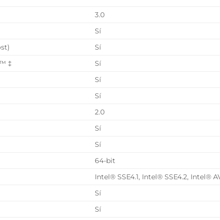
3.0
Sí
st)
Sí
e™ ‡
Sí
Sí
Sí
2.0
Sí
Sí
64-bit
Intel® SSE4.1, Intel® SSE4.2, Intel® 
Sí
Sí