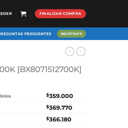
CEDER
FINALIZAR COMPRA
PREGUNTAS FRECUENTES
REGÍSTRATE
2700K [BX8071512700K]
$
359.000
rónica
$
369.770
$
366.180