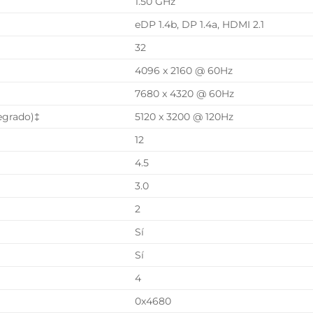
1.50 GHz
eDP 1.4b, DP 1.4a, HDMI 2.1
32
4096 x 2160 @ 60Hz
7680 x 4320 @ 60Hz
egrado)‡
5120 x 3200 @ 120Hz
12
4.5
3.0
2
Sí
Sí
4
0x4680