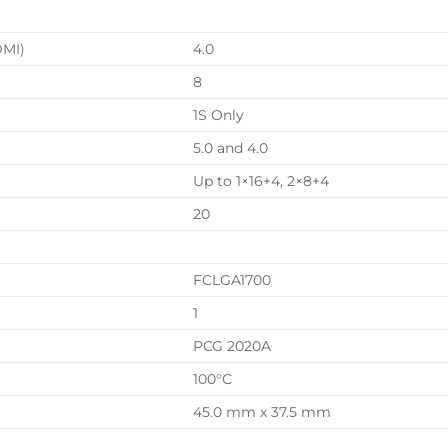
DMI)
4.0
8
1S Only
5.0 and 4.0
Up to 1×16+4, 2×8+4
20
FCLGA1700
1
PCG 2020A
100°C
45.0 mm x 37.5 mm