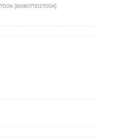
12700K [BX8071512700K]