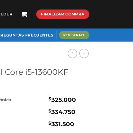
CEDER
FINALIZAR COMPRA
PREGUNTAS FRECUENTES
REGÍSTRATE
l Core i5-13600KF
$
325.000
rónica
$
334.750
$
331.500