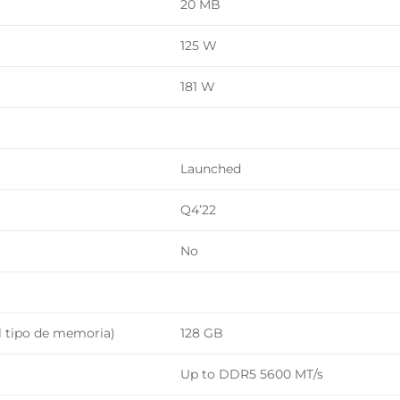
20 MB
125 W
181 W
Launched
Q4’22
No
 tipo de memoria)
128 GB
Up to DDR5 5600 MT/s