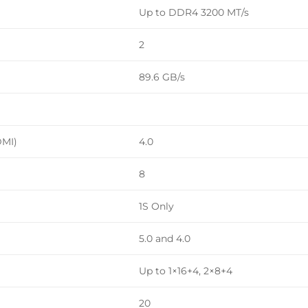
Up to DDR4 3200 MT/s
2
89.6 GB/s
DMI)
4.0
8
1S Only
5.0 and 4.0
Up to 1×16+4, 2×8+4
20