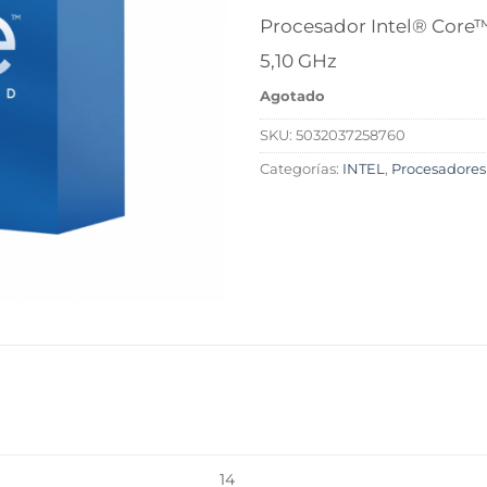
Procesador Intel® Core™
5,10 GHz
Agotado
SKU:
5032037258760
Categorías:
INTEL
,
Procesadores
L
14