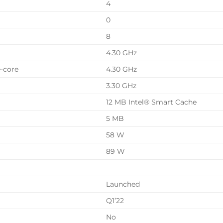
4
0
8
4.30 GHz
-core
4.30 GHz
3.30 GHz
12 MB Intel® Smart Cache
5 MB
58 W
89 W
Launched
Q1’22
No