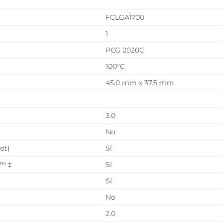
FCLGA1700
1
PCG 2020C
100°C
45.0 mm x 37.5 mm
3.0
No
st)
Sí
e™ ‡
Sí
Sí
No
2.0