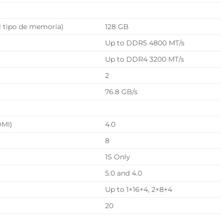
 tipo de memoria)
128 GB
Up to DDR5 4800 MT/s
Up to DDR4 3200 MT/s
2
76.8 GB/s
DMI)
4.0
8
1S Only
5.0 and 4.0
Up to 1×16+4, 2×8+4
20