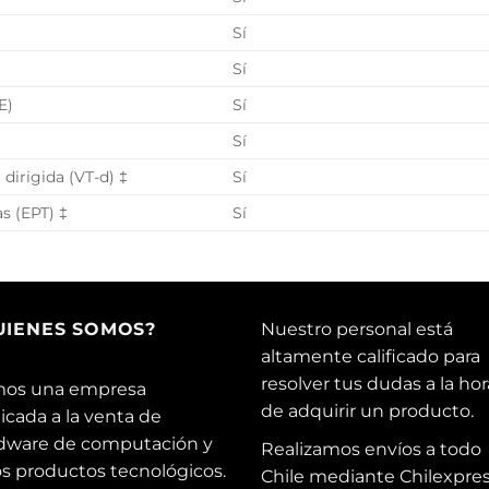
Sí
Sí
E)
Sí
Sí
 dirigida (VT-d) ‡
Sí
s (EPT) ‡
Sí
UIENES SOMOS?
Nuestro personal está
altamente calificado para
resolver tus dudas a la hor
os una empresa
de adquirir un producto.
icada a la venta de
dware de computación y
Realizamos envíos a todo
os productos tecnológicos.
Chile mediante Chilexpres