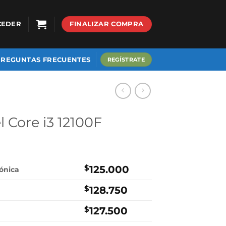
CEDER
FINALIZAR COMPRA
PREGUNTAS FRECUENTES
REGÍSTRATE
l Core i3 12100F
$
125.000
rónica
$
128.750
$
127.500