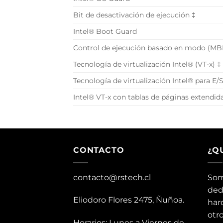
Bit de desactivación de ejecución ‡
Intel® Boot Guard
Control de ejecución basado en modo (MB
Tecnología de virtualización Intel® (VT-x) ‡
Tecnología de virtualización Intel® para E/S
Intel® VT-x con tablas de páginas extendida
CONTACTO
¿Q
contacto@rstech.cl
Som
ded
Eliodoro Flores 2475, Ñuñoa.
har
otr
Horarios: Lunes a Viernes de