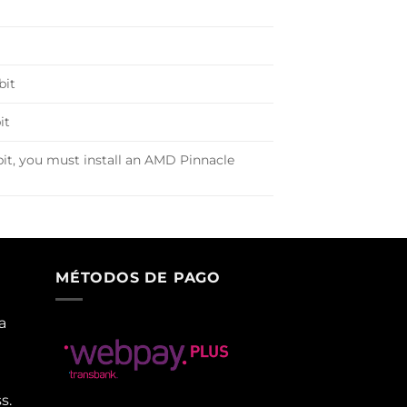
bit
it
it, you must install an AMD Pinnacle
MÉTODOS DE PAGO
a
s.