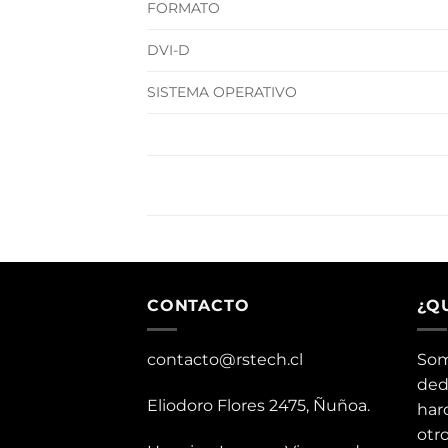
FORMATO
DVI-D
SISTEMA OPERATIVO
CONTACTO
¿Q
contacto@rstech.cl
Som
ded
Eliodoro Flores 2475, Ñuñoa.
har
otr