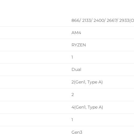
L
866/ 2133/ 2400/ 2667/ 2933(
AM4
RYZEN
1
Dual
2(Gen1, Type A)
2
4(Gen1, Type A)
1
Gen3