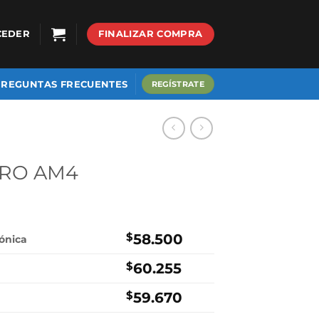
CEDER
FINALIZAR COMPRA
PREGUNTAS FRECUENTES
REGÍSTRATE
PRO AM4
$
58.500
rónica
$
60.255
$
59.670