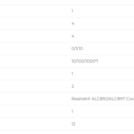
1
4
4
0/1/10
10/100/1000*1
1
2
Realtek® ALC892/ALC897 Co
1
12