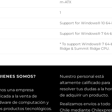
m-ATX
1
Support for Windows® 10 64-
Support for Windows® 7 64-b
* To support Windows® 7 64-b
Ridge & Summit Ridge CPU.
UIENES SOMOS?
Nuestro personal está
altamente calificado para
resolver tus dudas a la hor
os una empresa
de adquirir un producto.
icada a la venta de
dware de computación y
Realizamos envíos a todo
os productos tecnológicos.
Chile mediante Chilexpres