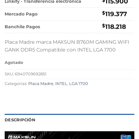
original
actual
$
115.900
Linkify - Transferencia electrónica
era:
es:
$
119.377
$129.000.
$115.900.
Mercado Pago
$
118.218
Banchile Pagos
Placa Madre marca MAXSUN B760M GAMING WIFI
GANK DDR5 Compatible con INTEL LGA 1700
Agotado
SKU:
6940709692851
Categorías:
Placa Madre
,
INTEL
,
LGA 1700
DESCRIPCIÓN