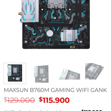
MAXSUN B760M GAMING WIFI GANK
129.000
El
115.900
El
$
$
precio
precio