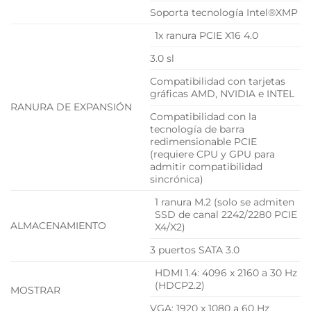
Soporta tecnología Intel®XMP
1x ranura PCIE X16 4.0
3.0 sl
Compatibilidad con tarjetas
gráficas AMD, NVIDIA e INTEL
RANURA DE EXPANSIÓN
Compatibilidad con la
tecnología de barra
redimensionable PCIE
(requiere CPU y GPU para
admitir compatibilidad
sincrónica)
1 ranura M.2 (solo se admiten
SSD de canal 2242/2280 PCIE
ALMACENAMIENTO
X4/X2)
3 puertos SATA 3.0
HDMI 1.4: 4096 x 2160 a 30 Hz
(HDCP2.2)
MOSTRAR
VGA: 1920 x 1080 a 60 Hz