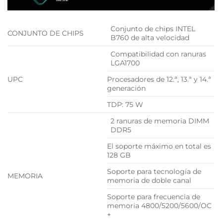
Conjunto de chips INTEL
CONJUNTO DE CHIPS
B760 de alta velocidad
Compatibilidad con ranuras
LGA1700
UPC
Procesadores de 12.ª, 13.ª y 14.ª
generación
TDP: 75 W
2 ranuras de memoria DIMM
DDR5
El soporte máximo en total es
128 GB
Soporte para tecnología de
MEMORIA
memoria de doble canal
Soporte para frecuencia de
memoria 4800/5200/5600/OC
+