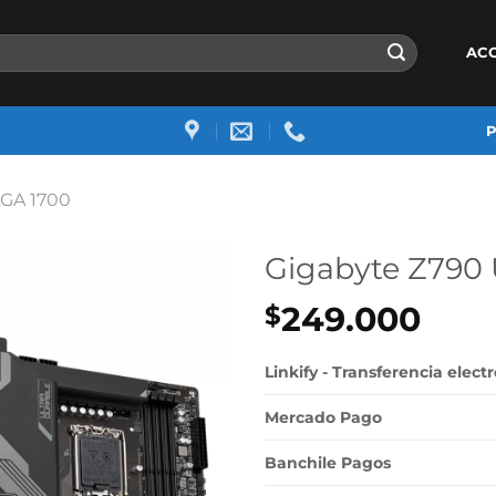
AC
GA 1700
Gigabyte Z790
249.000
$
Linkify - Transferencia elect
Mercado Pago
Banchile Pagos