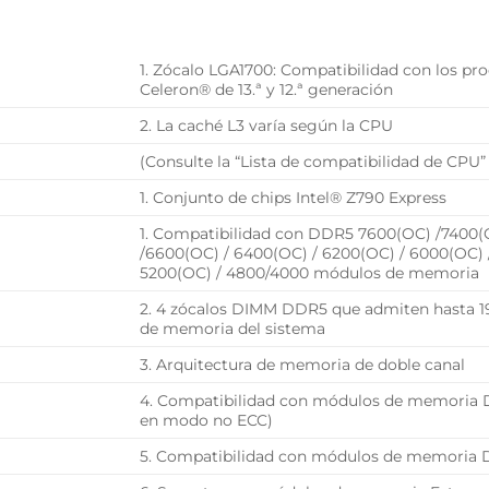
L
1. Zócalo LGA1700: Compatibilidad con los p
Celeron® de 13.ª y 12.ª generación
2. La caché L3 varía según la CPU
(Consulte la “Lista de compatibilidad de CPU
1. Conjunto de chips Intel® Z790 Express
1. Compatibilidad con DDR5 7600(OC) /7400(
/6600(OC) / 6400(OC) / 6200(OC) / 6000(OC) 
5200(OC) / 4800/4000 módulos de memoria
2. 4 zócalos DIMM DDR5 que admiten hasta 1
de memoria del sistema
3. Arquitectura de memoria de doble canal
4. Compatibilidad con módulos de memoria D
en modo no ECC)
5. Compatibilidad con módulos de memoria D