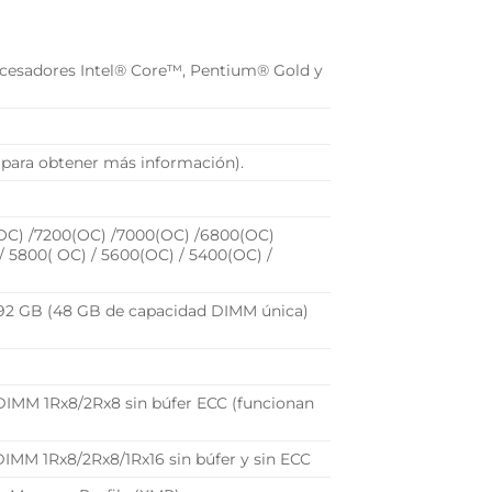
rocesadores Intel® Core™, Pentium® Gold y
” para obtener más información).
OC) /7200(OC) /7000(OC) /6800(OC)
/ 5800( OC) / 5600(OC) / 5400(OC) /
92 GB (48 GB de capacidad DIMM única)
IMM 1Rx8/2Rx8 sin búfer ECC (funcionan
IMM 1Rx8/2Rx8/1Rx16 sin búfer y sin ECC