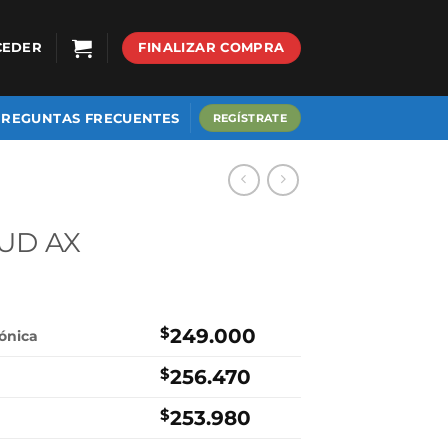
CEDER
FINALIZAR COMPRA
PREGUNTAS FRECUENTES
REGÍSTRATE
 UD AX
$
249.000
rónica
$
256.470
$
253.980