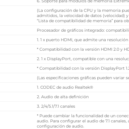
6. Soporte para módulos de memoria Extrem
(La configuración de la CPU y la memoria pue
admitidos, la velocidad de datos (velocidad) 
“Lista de compatibilidad de memoria” para o
Procesador de gráficos integrado: compatibili
1. 1 x puerto HDMI, que admite una resoluc
* Compatibilidad con la versión HDMI 2.0 y H
2. 1 x DisplayPort, compatible con una res
* Compatibilidad con la versión DisplayPort 1
(Las especificaciones gráficas pueden variar 
1. CODEC de audio Realtek®
2. Audio de alta definición
3. 2/4/5.1/7.1 canales
* Puede cambiar la funcionalidad de un conect
audio. Para configurar el audio de 7.1 canales,
configuración de audio.