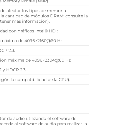
e Memory Profile (XMP)
de afectar los tipos de memoria
y la cantidad de módulos DRAM; consulte la
btener más información).
dad con gráficos Intel® HD :
ión máxima de 4096×2160@60 Hz
DCP 2.3.
olución máxima de 4096×2304@60 Hz
.2 y HDCP 2.3
según la compatibilidad de la CPU).
or de audio utilizando el software de
 acceda al software de audio para realizar la