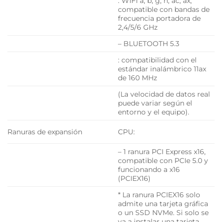
: WIFI a, b, g, n, ac, ax,
compatible con bandas de
frecuencia portadora de
2,4/5/6 GHz
– BLUETOOTH 5.3
: compatibilidad con el
estándar inalámbrico 11ax
de 160 MHz
(La velocidad de datos real
puede variar según el
entorno y el equipo).
Ranuras de expansión
CPU:
– 1 ranura PCI Express x16,
compatible con PCIe 5.0 y
funcionando a x16
(PCIEX16)
* La ranura PCIEX16 solo
admite una tarjeta gráfica
o un SSD NVMe. Si solo se
va a instalar una tarjeta