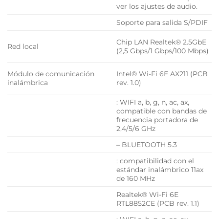
ver los ajustes de audio.
Soporte para salida S/PDIF
Chip LAN Realtek® 2.5GbE
Red local
(2,5 Gbps/1 Gbps/100 Mbps)
Módulo de comunicación
Intel® Wi-Fi 6E AX211 (PCB
inalámbrica
rev. 1.0)
: WIFI a, b, g, n, ac, ax,
compatible con bandas de
frecuencia portadora de
2,4/5/6 GHz
– BLUETOOTH 5.3
: compatibilidad con el
estándar inalámbrico 11ax
de 160 MHz
Realtek® Wi-Fi 6E
RTL8852CE (PCB rev. 1.1)