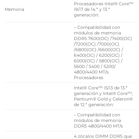
Procesadores Intel® Core™
Memoria
i9/i7 de 14.ª y 13.ª
generación:
– Compatibilidad con
módulos de memoria
DDR5 7600(OC) /7400(OC)
/7200(OC) /7000(OC)
/6800(OC) /6600(OC) /
6400(OC) / 6200(OC) /
6000(OC) / 5800(OC) /
5600 / 5400 / 5200/
4800/4400 MT/s
Procesadores
Intel® Core™ i5/i3 de 13.ª
generación y Intel® Core™,
Pentium® Gold y Celeron®
de 12.ª generación:
– Compatibilidad con
módulos de memoria
DDR5 4800/4400 MT/s
4 zócalos DIMM DDR5 que