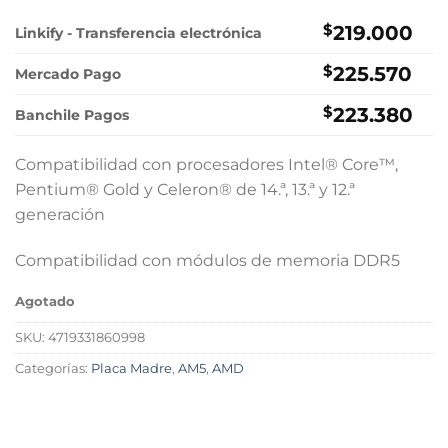
precio
precio
original
actual
$
219.000
Linkify - Transferencia electrónica
era:
es:
$
225.570
$228.900.
$219.000.
Mercado Pago
$
223.380
Banchile Pagos
Compatibilidad con procesadores Intel® Core™,
Pentium® Gold y Celeron® de 14.ª, 13.ª y 12.ª
generación
Compatibilidad con módulos de memoria DDR5
Agotado
SKU:
4719331860998
Categorías:
Placa Madre
,
AM5
,
AMD