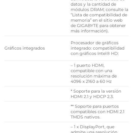
datos y la cantidad de
módulos DRAM; consulte la
“Lista de compatibilidad de
memoria” en el sitio web
de GIGABYTE para obtener
más información).
Procesador de gráficos
Gráficos integrados
integrado: compatibilidad
con gráficos Intel® HD:
– 1 puerto HDMI,
compatible con una
resolución máxima de
4096 x 2160 a 60 Hz
* Soporte para la versión
HDMI 2.1 y HDCP 2.3.
** Soporte para puertos
compatibles con HDMI 2.1
TMDS nativos.
– 1 x DisplayPort, que
admite una resolución