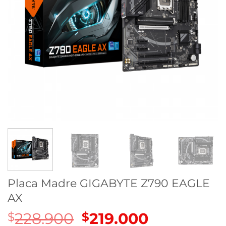
Placa Madre GIGABYTE Z790 EAGLE
AX
228.900
El
219.000
El
$
$