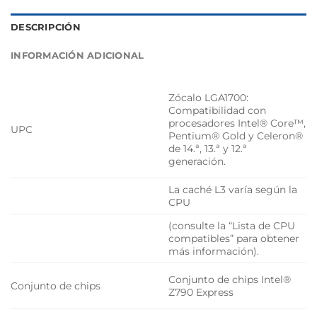
DESCRIPCIÓN
INFORMACIÓN ADICIONAL
Zócalo LGA1700:
Compatibilidad con
procesadores Intel® Core™,
UPC
Pentium® Gold y Celeron®
de 14.ª, 13.ª y 12.ª
generación.
La caché L3 varía según la
CPU
(consulte la “Lista de CPU
compatibles” para obtener
más información).
Conjunto de chips Intel®
Conjunto de chips
Z790 Express