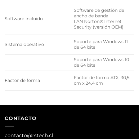
Software de gestión de
ancho de banda
Software incluido
LAN Norton® Internet
Security (versión OEM)
Soporte para Windows 11
Sistema operativo
de 64 bits
Soporte para Windows 10
de 64 bits
Factor de forma ATX; 30,5
Factor de forma
cm x 24,4 cm
CONTACTO
contacto@rstech.cl