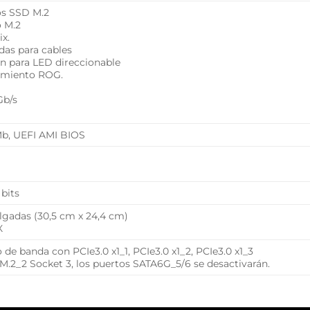
los SSD M.2
o M.2
ix.
idas para cables
ón para LED direccionable
cimiento ROG.
Gb/s
b, UEFI AMI BIOS
bits
ulgadas (30,5 cm x 24,4 cm)
X
de banda con PCIe3.0 x1_1, PCIe3.0 x1_2, PCIe3.0 x1_3
 M.2_2 Socket 3, los puertos SATA6G_5/6 se desactivarán.