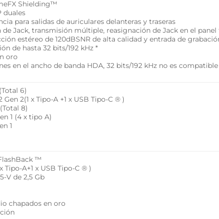
emeFX Shielding™
P duales
ia para salidas de auriculares delanteras y traseras
de Jack, transmisión múltiple, reasignación de Jack en el panel 
cción estéreo de 120dBSNR de alta calidad y entrada de grabaci
ón de hasta 32 bits/192 kHz *
n oro
ones en el ancho de banda HDA, 32 bits/192 kHz no es compatible
Total 6)
2 Gen 2(1 x Tipo-A +1 x USB Tipo-C ® )
(Total 8)
n 1 (4 x tipo A)
en 1
 FlashBack ™
 x Tipo-A+1 x USB Tipo-C ® )
25-V de 2,5 Gb
dio chapados en oro
ación