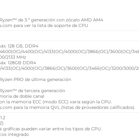
L
Ryzen™ de 3.ª generación con zócalo AMD AM4
.com para ver la lista de soporte de CPU
áx. 128 GB, DDR4
4600(OC)/4400(OC)/4133(OC)/4000(OC)/3866(OC)/3600(OC)/346
00/2133 MHz
máx. 128GB DDR4
/4133(OC)/4000(OC)/3866(OC)/3600(OC)/3466(OC)/3200/3000/2
Ryzen PRO de última generación
Ryzen™ de tercera generación
moria de doble canal
con la memoria ECC (modo ECC) varía según la CPU.
.com para la memoria QVL (listas de proveedores calificados).
1.2
Z)
s gráficas pueden variar entre los tipos de CPU.
cos integrado