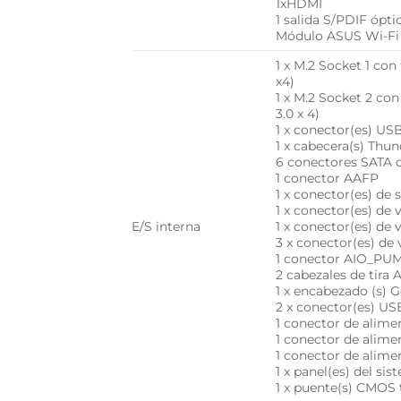
1xHDMI
1 salida S/PDIF ópti
Módulo ASUS Wi-Fi (
1 x M.2 Socket 1 co
x4)
1 x M.2 Socket 2 co
3.0 x 4)
1 x conector(es) US
1 x cabecera(s) Thu
6 conectores SATA 
1 conector AAFP
1 x conector(es) de
1 x conector(es) de
E/S interna
1 x conector(es) de
3 x conector(es) de 
1 conector AIO_PU
2 cabezales de tira
1 x encabezado (s) G
2 x conector(es) US
1 conector de alime
1 conector de alime
1 conector de alime
1 x panel(es) del si
1 x puente(s) CMOS 