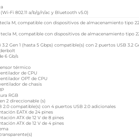
ca
Wi-Fi 802.11 a/b/g/n/ac y Bluetooth v5.0)
n tecla M, compatible con dispositivos de almacenamiento tipo 
n tecla M, compatible con dispositivos de almacenamiento tipo
B 3.2 Gen 1 (hasta 5 Gbps) compatible(s) con 2 puertos USB 3.2 G
nderbolt
de 6 Gb/s
 sensor térmico
 ventilador de CPU
 ventilador OPT de CPU
ventilador de chasis
MP
 Aura RGB
en 2 direccionable (s)
B 2.0 compatible(s) con 4 puertos USB 2.0 adicionales
ntación EATX de 24 pines
ntación ATX de 12 V de 8 pines
ntación ATX de 12 V de 4 pines
stema
transparente(s)