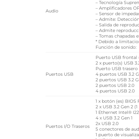
– Tecnología Supr
– Amplificadores O
Audio
– Sensor de impedanc
– Admite: Detección 
– Salida de reprodu
– Admite reproducci
– Tomas chapadas e
* Debido a limitaci
Función de sonido:
Puerto USB frontal (
2 x puerto(s) USB 3.
Puerto USB trasero 
Puertos USB
4 puertos USB 3.2 Ge
2 puertos USB 3.2 G
2 puertos USB 2.0
4 puertos USB 2.0
1 x botón (es) BIOS
2 x USB 3.2 Gen 2 (1
1 Ethernet Intel® I2
4 x USB 3.2 Gen 1
2x USB 2.0
Puertos I/O Traseros
5 conectores de au
1 puerto de visualiz