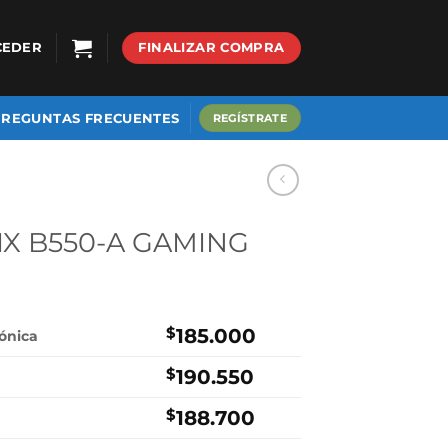
CEDER
FINALIZAR COMPRA
PREGUNTAS FRECUENTES
REGÍSTRATE
IX B550-A GAMING
$
185.000
rónica
$
190.550
$
188.700