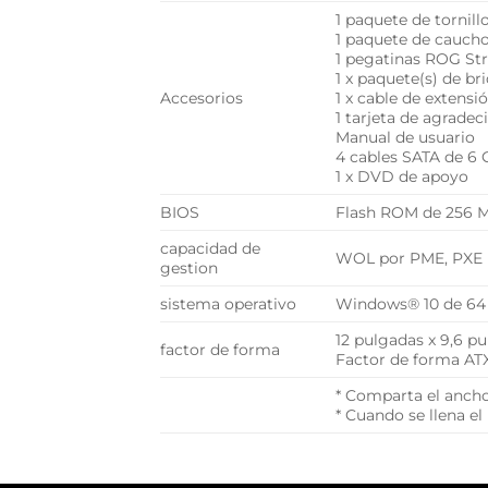
1 paquete de tornil
1 paquete de cauch
1 pegatinas ROG Str
1 x paquete(s) de br
Accesorios
1 x cable de extensi
1 tarjeta de agrade
Manual de usuario
4 cables SATA de 6 
1 x DVD de apoyo
BIOS
Flash ROM de 256 M
capacidad de
WOL por PME, PXE
gestion
sistema operativo
Windows® 10 de 64 
12 pulgadas x 9,6 p
factor de forma
Factor de forma AT
* Comparta el ancho 
* Cuando se llena el