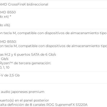
AMD CrossFireX bidireccional
 AMD B550
o x4) *
do x16)
 con tecla M, compatible con dispositivos de almacenamiento ti
AMD B550:
 con tecla M, compatible con dispositivos de almacenamiento ti
ras M.2 y 6 puertos SATA de 6 Gb/s
 Gb/s
yzen™ de tercera generación:
 1, 10
-V de 2,5 Gb
 audio japoneses premium
uerto(s) en el panel posterior
alta definición de 8 canales ROG SupremeFX S1220A