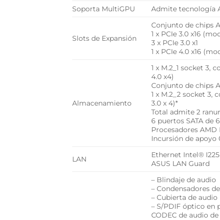
Soporta MultiGPU
Admite tecnología 
Conjunto de chips
1 x PCIe 3.0 x16 (mod
Slots de Expansión
3 x PCIe 3.0 x1
1 x PCIe 4.0 x16 (mo
1 x M.2_1 socket 3,
4.0 x4)
Conjunto de chips 
1 x M.2_2 socket 3,
Almacenamiento
3.0 x 4)*
Total admite 2 ranu
6 puertos SATA de 6
Procesadores AMD R
Incursión de apoyo 0,
Ethernet Intel® I225
LAN
ASUS LAN Guard
– Blindaje de audio
– Condensadores de
– Cubierta de audio
– S/PDIF óptico en p
CODEC de audio de 