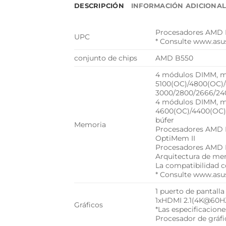
DESCRIPCIÓN
INFORMACIÓN ADICIONA
Procesadores AMD 
UPC
* Consulte www.asus
conjunto de chips
AMD B550
4 módulos DIMM, m
5100(OC)/4800(OC)/
3000/2800/2666/24
4 módulos DIMM, 
4600(OC)/4400(OC)
búfer
Memoria
Procesadores AMD 
OptiMem II
Procesadores AMD 
Arquitectura de me
La compatibilidad 
* Consulte www.asus
1 puerto de pantalla 
1xHDMI 2.1(4K@60H
Gráficos
*Las especificacione
Procesador de gráfi