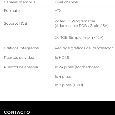
Canales memoria
Dual channel
Formato
ATX
2x ARGB Programable
Soporte RGB
(Addressable RGB / 3-pin / 5V)
2x RGB Simple (4-pin / 12V)
Gráficos integrados
Redirige gráficos del procesador
Puertos de video
1x HDMI
Puertos de energía
1x 24 pines (Motherboard)
1x 4 pines
1x 8 pines (CPU)
CONTACTO