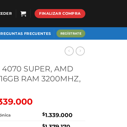
CEDER
FINALIZAR COMPRA
PREGUNTAS FRECUENTES
REGÍSTRATE
 4070 SUPER, AMD
, 16GB RAM 3200MHZ,
.339.000
El
cio
precio
ginal
actual
$
1.339.000
rónica
:
es:
$
1.379.170