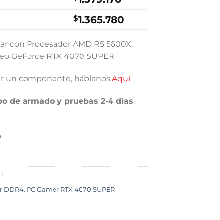
399.000.
$1.339.000.
$
1.365.780
jugar con Procesador AMD R5 5600X,
ideo GeForce RTX 4070 SUPER
iar un componente, háblanos
Aquí
po de armado y pruebas 2-4 días
o
1
r DDR4
,
PC Gamer RTX 4070 SUPER