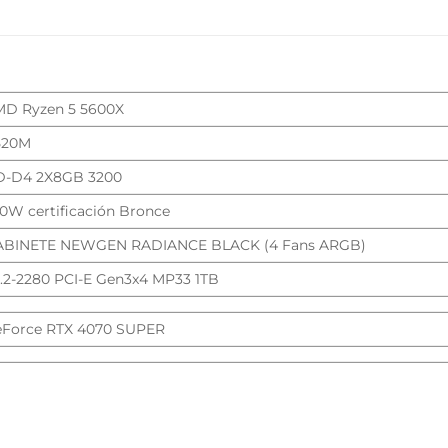
L
D Ryzen 5 5600X
520M
D-D4 2X8GB 3200
0W certificación Bronce
ABINETE NEWGEN RADIANCE BLACK (4 Fans ARGB)
2-2280 PCI-E Gen3x4 MP33 1TB
Force RTX 4070 SUPER