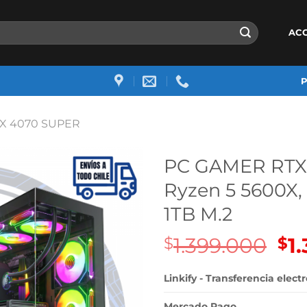
AC
X 4070 SUPER
PC GAMER RTX
Ryzen 5 5600X
1TB M.2
1.399.000
El
1
$
$
pre
ori
Linkify - Transferencia elect
era
Mercado Pago