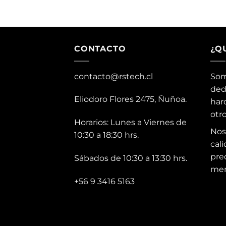
CONTACTO
¿Q
contacto@rstech.cl
Som
ded
Eliodoro Flores 2475, Ñuñoa.
har
otr
Horarios: Lunes a Viernes de
Nos
10:30 a 18:30 hrs.
cali
pre
Sábados de 10:30 a 13:30 hrs.
mer
+56 9 3416 5163