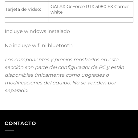
GALAX GeForce RTX 5080 EX Gamer
Tarjeta de Video:
white
Incluye windows instalado
No incluye wifi ni bluetooth
Los componentes y precios mostrados en esta
sección son parte del configurador de PC y están
disponibles únicamente como upgrades o
modificaciones del equipo. No se venden por
separado.
CONTACTO