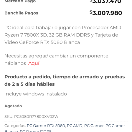
3.037.470
$3.359.000.
$2.949.
Mercado Pago
$
3.007.980
Banchile Pagos
PC ideal para trabajar o jugar con Procesador AMD
Ryzen 7 7800X 3D, 32 GB RAM DDR5 y Tarjeta de
Video GeForce RTX 5080 Blanca
Necesitas agregar/ cambiar un componente,
háblanos
Aquí
Producto a pedido, tiempo de armado y pruebas
de 2 a 5 días hábiles
Incluye windows instalado
Agotado
SKU:
PC5080R77800XV02W
Categorías:
PC Gamer RTX 5080
,
PC AMD
,
PC Gamer
,
PC Gamer
Blanco
,
PC Gamer DDR5