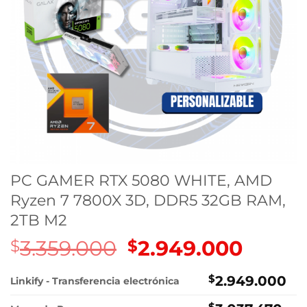
PC GAMER RTX 5080 WHITE, AMD
Ryzen 7 7800X 3D, DDR5 32GB RAM,
2TB M2
3.359.000
El
2.949.000
El
$
$
precio
precio
original
actual
$
2.949.000
Linkify - Transferencia electrónica
era:
es:
$