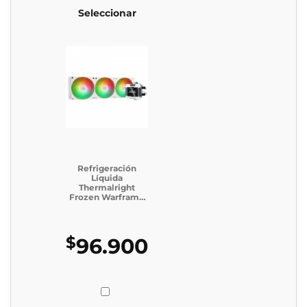
Seleccionar
Refrigeración
Líquida
Thermalright
Frozen Warframe
360 White (Caja
Genérica)
$
96.900