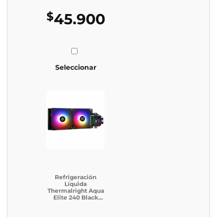
$
45.900
Seleccionar
Refrigeración
Líquida
Thermalright Aqua
Elite 240 Black
Argb V3 (Incluye
caja generica)