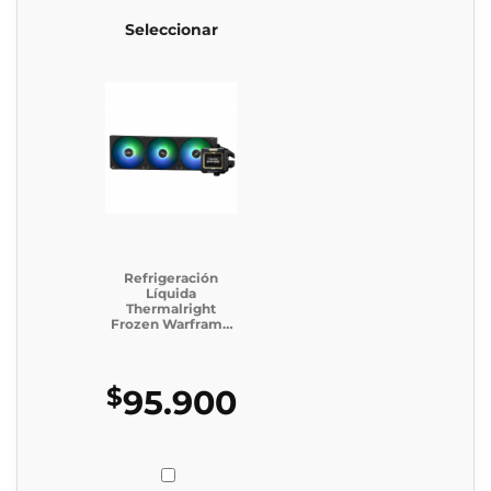
Seleccionar
Refrigeración
Líquida
Thermalright
Frozen Warframe
360 Black (Caja
Genérica)
$
95.900