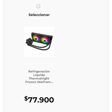
Seleccionar
Refrigeración
Líquida
Thermalright
Frozen Warframe
240 SE ARGB
BLACK
$
77.900