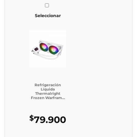
Seleccionar
Refrigeración
Líquida
Thermalright
Frozen Warframe
240 SE ARGB
WHITE
$
79.900