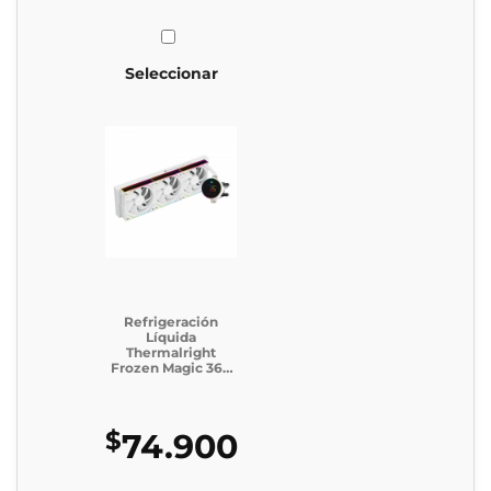
Seleccionar
Refrigeración
Líquida
Thermalright
Frozen Magic 360
Digital ARGB
WHITE V2
$
74.900