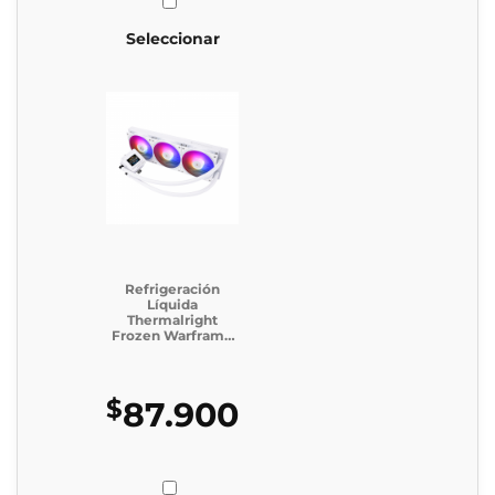
Seleccionar
Refrigeración
Líquida
Thermalright
Frozen Warframe
SE 360 Argb White
$
87.900