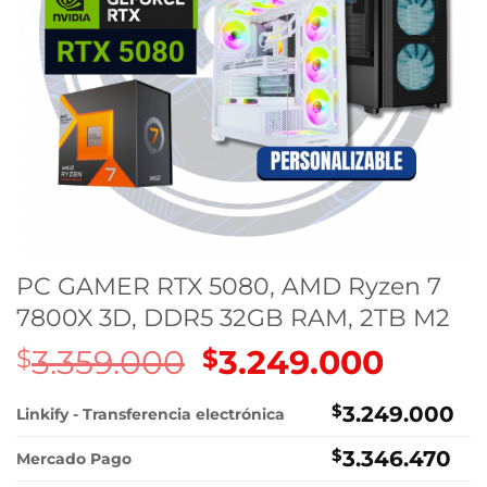
PC GAMER RTX 5080, AMD Ryzen 7
7800X 3D, DDR5 32GB RAM, 2TB M2
3.359.000
El
3.249.000
El
$
$
precio
precio
original
actual
$
3.249.000
Linkify - Transferencia electrónica
era:
es:
$
3.346.470
$3.359.000.
$3.249.
Mercado Pago