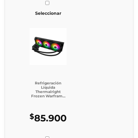
Seleccionar
Refrigeración
Líquida
Thermalright
Frozen Warframe
SE 360 Argb Black
$
85.900