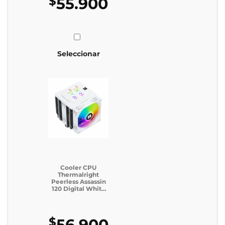
$
55.900
Seleccionar
Cooler CPU
Thermalright
Peerless Assassin
120 Digital White
Argb
$
56.900