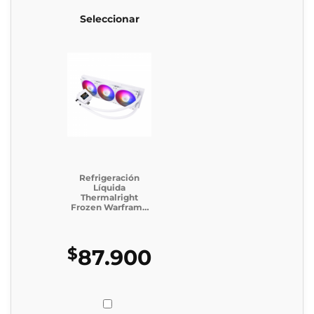
Seleccionar
Refrigeración
Líquida
Thermalright
Frozen Warframe
SE 360 Argb White
$
87.900