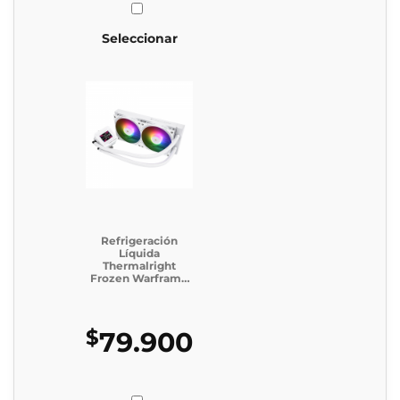
Seleccionar
Refrigeración
Líquida
Thermalright
Frozen Warframe
240 SE ARGB
WHITE
$
79.900