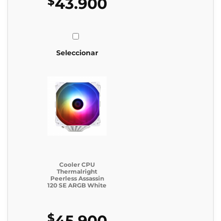
$
43.900
Seleccionar
Cooler CPU
Thermalright
Peerless Assassin
120 SE ARGB White
$
45.900