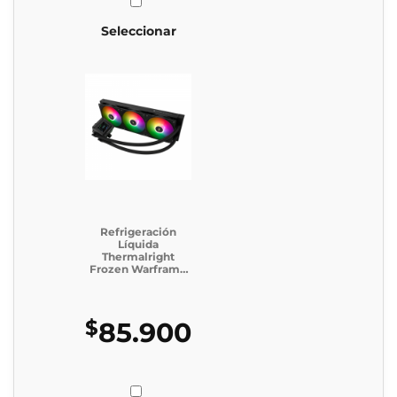
Seleccionar
Refrigeración
Líquida
Thermalright
Frozen Warframe
SE 360 Argb Black
$
85.900