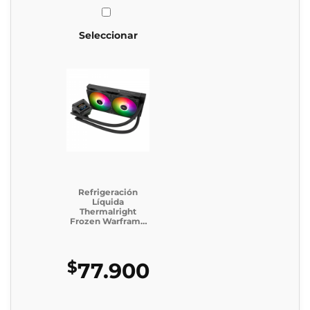
Seleccionar
Refrigeración
Líquida
Thermalright
Frozen Warframe
240 SE ARGB
BLACK
$
77.900