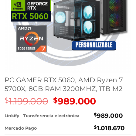
PC GAMER RTX 5060, AMD Ryzen 7
5700X, 8GB RAM 3200MHZ, 1TB M2
1.199.000
El
989.000
El
$
$
precio
precio
original
actual
$
989.000
Linkify - Transferencia electrónica
era:
es:
$
1.018.670
$1.199.000.
$989.000.
Mercado Pago