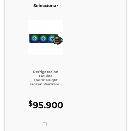
Seleccionar
Refrigeración
Líquida
Thermalright
Frozen Warframe
360 Black (Caja
Genérica)
$
95.900