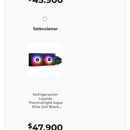
Seleccionar
Refrigeración
Líquida
Thermalright Aqua
Elite 240 Black
Argb V3 (Incluye
caja generica)
$
47.900