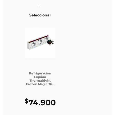
Seleccionar
Refrigeración
Líquida
Thermalright
Frozen Magic 360
Digital ARGB
WHITE V2
$
74.900