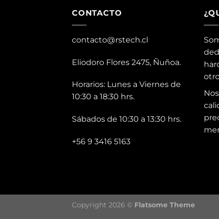
CONTACTO
¿Q
contacto@rstech.cl
Som
ded
Eliodoro Flores 2475, Ñuñoa.
har
otr
Horarios: Lunes a Viernes de
Nos
10:30 a 18:30 hrs.
cali
pre
Sábados de 10:30 a 13:30 hrs.
mer
+56 9 3416 5163
Copyright 2026 ©
Flatsome Theme