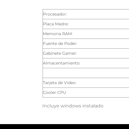
Procesador:
Placa Madre:
Memoria RAM:
Fuente de Poder:
Gabinete Gamer:
Almacentamiento:
Tarjeta de Video:
Cooler CPU
Incluye windows instalado