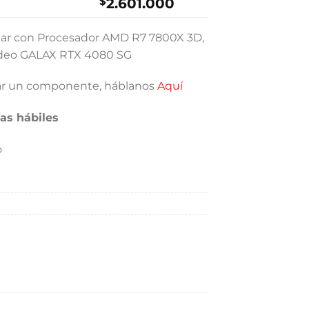
$
2.601.000
jugar con Procesador AMD R7 7800X 3D,
ideo GALAX RTX 4080 SG
iar un componente, háblanos
Aquí
as hábiles
o