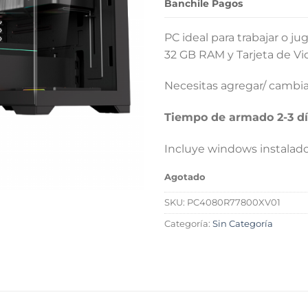
Banchile Pagos
PC ideal para trabajar o 
32 GB RAM y Tarjeta de V
Necesitas agregar/ camb
Tiempo de armado 2-3 dí
Incluye windows instalad
Agotado
SKU:
PC4080R77800XV01
Categoría:
Sin Categoría
L