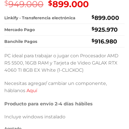
949.000
El
899.000
El
$
$
precio
precio
original
actual
$
899.000
Linkify - Transferencia electrónica
era:
es:
$
925.970
$949.000.
$899.000.
Mercado Pago
$
916.980
Banchile Pagos
PC ideal para trabajar o jugar con Procesador AMD
R5 5500, 16GB RAM y Tarjeta de Video GALAX RTX
4060 TI 8GB EX White (1-CLICKOC)
Necesitas agregar/ cambiar un componente,
háblanos
Aquí
Producto para envío 2-4 días hábiles
Incluye windows instalado
Agotado