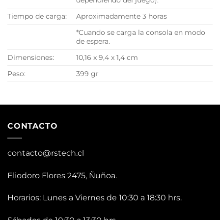
dependiendo del juego).
Tiempo de carga:
Aproximadamente 3 horas
*Cuando se carga la consola en modo
de espera.
Dimensiones:
10,16 x 9,4 x 1,4 cm
Peso:
399 gr
CONTACTO
contacto@rstech.cl
Eliodoro Flores 2475, Ñuñoa.
Horarios: Lunes a Viernes de 10:30 a 18:30 hrs.