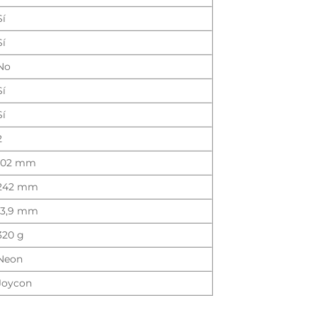
Sí
Sí
No
Sí
Sí
2
102 mm
242 mm
13,9 mm
320 g
Neon
Joycon