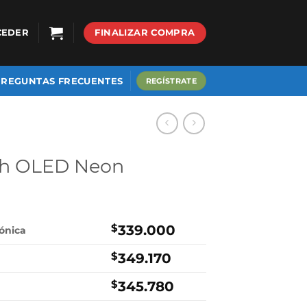
CEDER
FINALIZAR COMPRA
PREGUNTAS FRECUENTES
REGÍSTRATE
ch OLED Neon
$
339.000
rónica
$
349.170
$
345.780