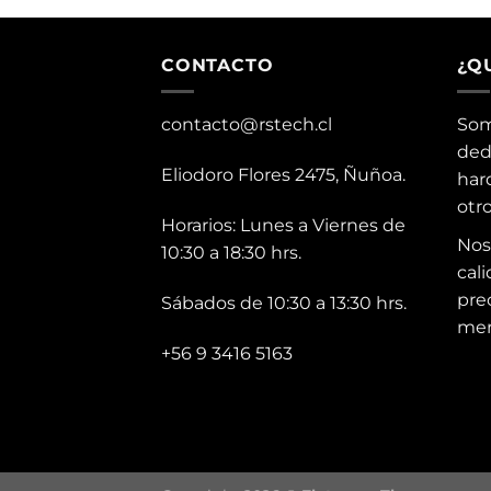
CONTACTO
¿Q
contacto@rstech.cl
Som
ded
Eliodoro Flores 2475, Ñuñoa.
har
otr
Horarios: Lunes a Viernes de
Nos
10:30 a 18:30 hrs.
cali
pre
Sábados de 10:30 a 13:30 hrs.
mer
+56 9 3416 5163