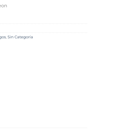
eon
gos
,
Sin Categoría