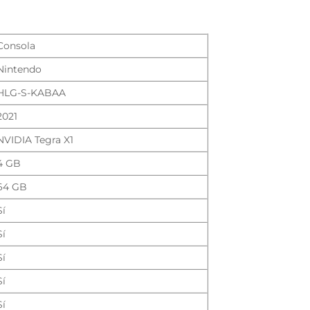
Consola
Nintendo
HLG-S-KABAA
2021
NVIDIA Tegra X1
4 GB
64 GB
Sí
Sí
Sí
Sí
Sí