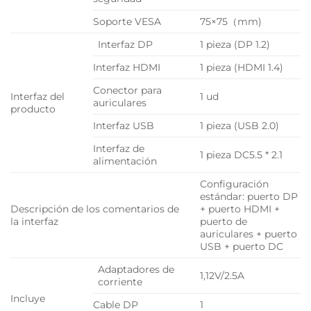
Soporte VESA
75×75（mm)
Interfaz DP
1 pieza (DP 1.2)
Interfaz HDMI
1 pieza (HDMI 1.4)
Conector para
Interfaz del
1 ud
auriculares
producto
Interfaz USB
1 pieza (USB 2.0)
Interfaz de
1 pieza DC5.5 * 2.1
alimentación
Configuración
estándar: puerto DP
Descripción de los comentarios de
+ puerto HDMI +
la interfaz
puerto de
auriculares + puerto
USB + puerto DC
Adaptadores de
1,12V/2.5A
corriente
Incluye
Cable DP
1