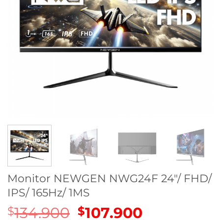
Monitor NEWGEN NWG24F 24″/ FHD/
IPS/ 165Hz/ 1MS
134.900
El
107.900
El
$
$