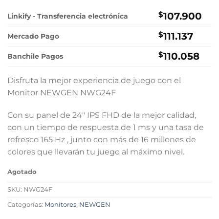
precio
precio
original
actual
$
107.900
Linkify - Transferencia electrónica
era:
es:
$
111.137
$134.900.
$107.900.
Mercado Pago
$
110.058
Banchile Pagos
Disfruta la mejor experiencia de juego con el
Monitor NEWGEN NWG24F
Con su panel de 24″ IPS FHD de la mejor calidad,
con un tiempo de respuesta de 1 ms y una tasa de
refresco 165 Hz , junto con más de 16 millones de
colores que llevarán tu juego al máximo nivel.
Agotado
SKU:
NWG24F
Categorías:
Monitores
,
NEWGEN