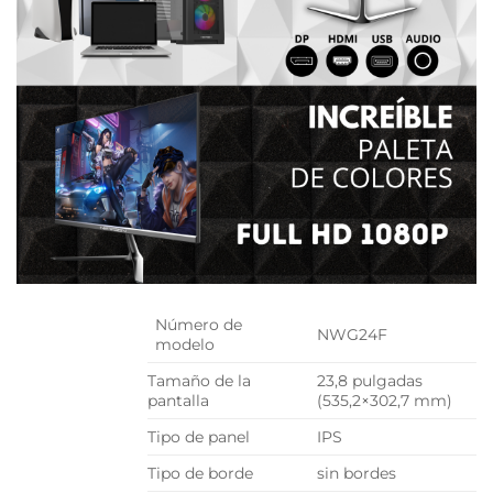
Número de
NWG24F
modelo
Tamaño de la
23,8 pulgadas
pantalla
(535,2×302,7 mm)
Tipo de panel
IPS
Tipo de borde
sin bordes